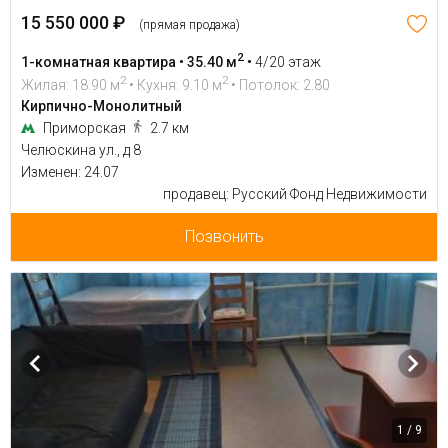
15 550 000 ₽
(прямая продажа)
2
1-комнатная квартира • 35.40 м
•
4/20 этаж
2
2
Жилая: 18.90 м
• Кухня: 9.10 м
• Потолок: 2.80
Кирпично-Монолитный
Приморская
2.7 км
Челюскина ул., д 8
Изменен: 24.07
продавец: Русский Фонд Недвижимости
Позвонить
1 / 9