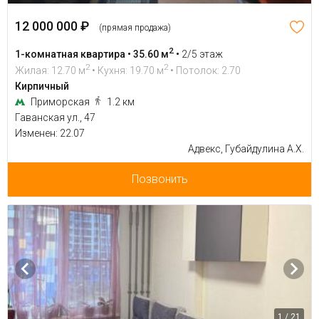
12 000 000 ₽
(прямая продажа)
2
1-комнатная квартира • 35.60 м
•
2/5 этаж
2
2
Жилая: 12.70 м
• Кухня: 19.70 м
• Потолок: 2.70
Кирпичный
Приморская
1.2 км
Гаванская ул., 47
Изменен: 22.07
Адвекс, Губайдулина А.Х.
Позвонить
1 / 21