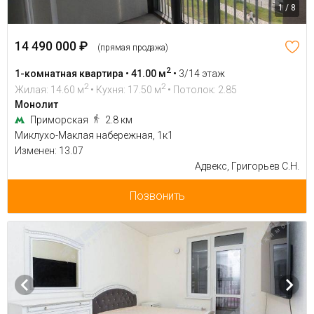
1 / 8
14 490 000 ₽
(прямая продажа)
2
1-комнатная квартира • 41.00 м
•
3/14 этаж
2
2
Жилая: 14.60 м
• Кухня: 17.50 м
• Потолок: 2.85
Монолит
Приморская
2.8 км
Миклухо-Маклая набережная, 1к1
Изменен: 13.07
Адвекс, Григорьев С.Н.
Позвонить