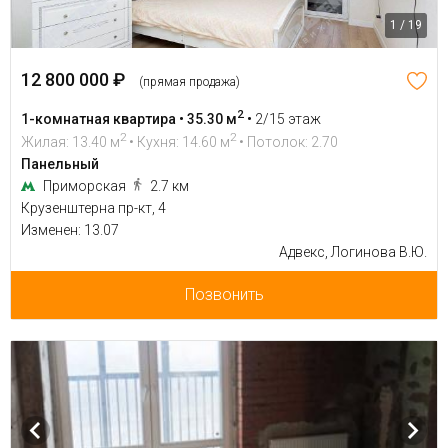
1 / 19
12 800 000 ₽
(прямая продажа)
2
1-комнатная квартира • 35.30 м
•
2/15 этаж
2
2
Жилая: 13.40 м
• Кухня: 14.60 м
• Потолок: 2.70
Панельный
Приморская
2.7 км
Крузенштерна пр-кт, 4
Изменен: 13.07
Адвекс, Логинова В.Ю.
Позвонить