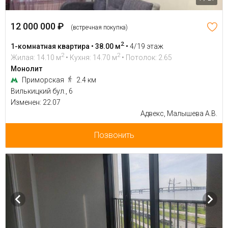
12 000 000 ₽
(встречная покупка)
2
1-комнатная квартира • 38.00 м
•
4/19 этаж
2
2
Жилая: 14.10 м
• Кухня: 14.70 м
• Потолок: 2.65
Монолит
Приморская
2.4 км
Вилькицкий бул., 6
Изменен: 22.07
Адвекс, Малышева А.В.
Позвонить