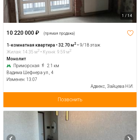
1 / 14
10 220 000 ₽
(прямая продажа)
2
1-комнатная квартира • 32.70 м
•
9/18 этаж
2
2
Жилая: 14.35 м
• Кухня: 9.59 м
Монолит
Приморская
2.1 км
Вадима Шефнера ул., 4
Изменен: 13.07
Адвекс, Зайцева Н.И.
Позвонить