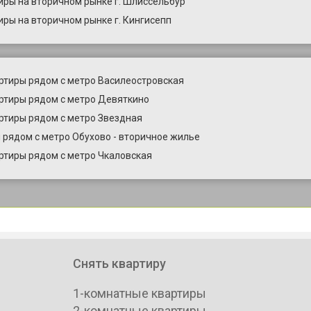
иры на вторичном рынке г. Шлиссельбур
иры на вторичном рынке г. Кингисепп
ртиры рядом с метро Василеостровская
ртиры рядом с метро Девяткино
ртиры рядом с метро Звездная
 рядом с метро Обухово - вторичное жилье
ртиры рядом с метро Чкаловская
Снять квартиру
1-комнатные квартиры
2-комнатные квартиры