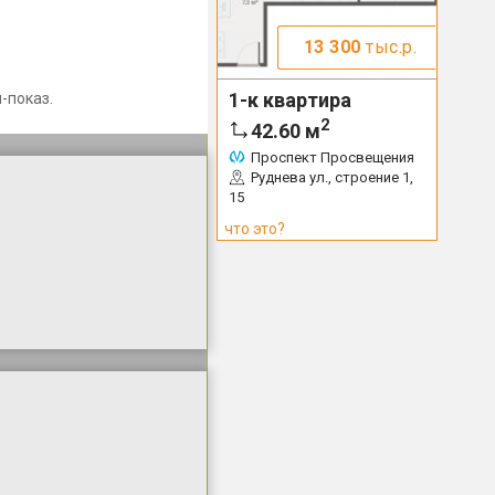
13 300
тыс.р.
1-к квартира
-показ.
2
42.60
м
Проспект Просвещения
Руднева ул., строение 1,
15
что это?