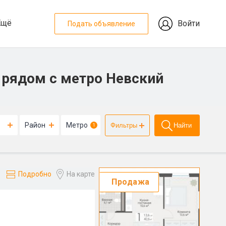
Ещё
Войти
Подать объявление
 рядом с метро Невский
Район
Метро
Фильтры
Найти
1
Подробно
На карте
Продажа