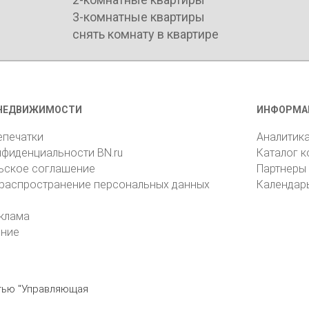
3-комнатные квартиры
снять комнату в квартире
НЕДВИЖИМОСТИ
ИНФОРМА
епечатки
Аналитик
нфиденциальности BN.ru
Каталог 
ьское соглашение
Партнеры
 распространение персональных данных
Календар
клама
ение
стью "Управляющая