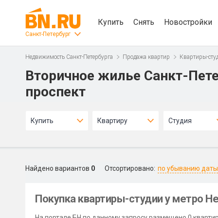
Купить
Снять
Новостройки
Санкт-Петербург
Недвижимость Санкт-Петербурга
Продажа квартир
Квартиры-сту
Вторичное жилье Санкт-Пете
проспект
Купить
Квартиру
Студия
Найдено вариантов
0
Отсортировано:
по убыванию даты
Покупка квартиры-студии у метро Не
На портале БН по данному запросу размещено 0 квартир-