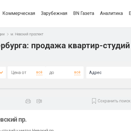
Коммерческая
Зарубежная
BN Газета
Аналитика
дии
м. Невский проспект
рбурга: продажа квартир-студий
всё
всё
Адрес
Сохранить поиск
вский пр.
студий у метро Невский пр..