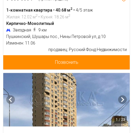
2
1-комнатная квартира • 40.68 м
•
4/5 этаж
2
2
Жилая: 12.02 м
• Кухня: 18.26 м
Кирпично-Монолитный
Звездная
9 км
Пушкинский, Шушары пос., Нины Петровой ул, д 10
Изменен: 11.06
продавец: Русский Фонд Недвижимости
Позвонить
1 / 23