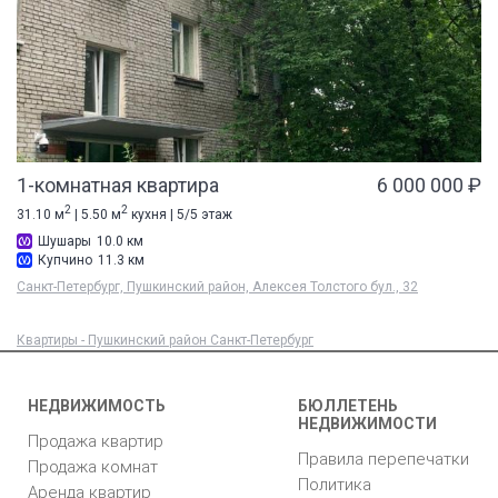
1-комнатная квартира
6 000 000 ₽
2
2
31.10 м
| 5.50 м
кухня | 5/5 этаж
Шушары
10.0 км
Купчино
11.3 км
Санкт-Петербург, Пушкинский район, Алексея Толстого бул., 32
Квартиры - Пушкинский район Санкт-Петербург
НЕДВИЖИМОСТЬ
БЮЛЛЕТЕНЬ
НЕДВИЖИМОСТИ
Продажа квартир
Правила перепечатки
Продажа комнат
Политика
Аренда квартир