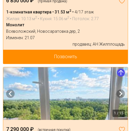
6 850 000 ₽
(прямая продажа)
2
1-комнатная квартира • 31.53 м
•
4/17 этаж
2
2
Жилая: 10.13 м
• Кухня: 15.06 м
• Потолок: 2.77
Монолит
Всеволожский, Новосаратовка дер, 2
Изменен: 21.07
продавец: АН Жилплощадь
Позвонить
1 / 15
7 290 000 ₽
(встречная покупка)