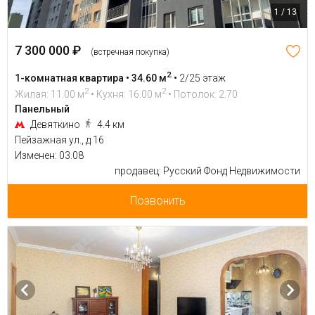
1 / 13
7 300 000 ₽
(встречная покупка)
2
1-комнатная квартира • 34.60 м
•
2/25 этаж
2
2
Жилая: 11.00 м
• Кухня: 16.00 м
• Потолок: 2.70
Панельный
Девяткино
4.4 км
Пейзажная ул., д 16
Изменен: 03.08
продавец: Русский Фонд Недвижимости
Позвонить