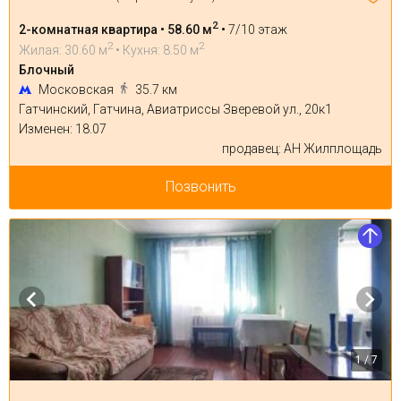
2
2-комнатная квартира • 58.60 м
•
7/10 этаж
2
2
Жилая: 30.60 м
• Кухня: 8.50 м
Блочный
Московская
35.7 км
Гатчинский, Гатчина, Авиатриссы Зверевой ул., 20к1
Изменен: 18.07
продавец: АН Жилплощадь
Позвонить
1 / 7