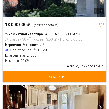
1 / 16
18 000 000 ₽
(прямая продажа)
2
2-комнатная квартира • 48.50 м
•
11/11 этаж
2
2
Жилая: 27.50 м
• Кухня: 13.50 м
• Потолок: 3.00
Кирпично-Монолитный
Электросила
1.1 км
Благодатная ул., 50
Изменен: 03.08
Адвекс, Гончарова А.В.
Позвонить