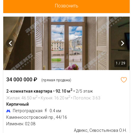
Позвонить
1 / 29
34 000 000 ₽
(прямая продажа)
2
2-комнатная квартира • 92.10 м
•
2/5 этаж
2
2
Жилая: 46.50 м
• Кухня: 16.20 м
• Потолок: 3.63
Кирпичный
Петроградская
0.4 км
Каменноостровский пр., 44/16
Изменен: 02.08
Адвекс, Севостьянова О.Н.