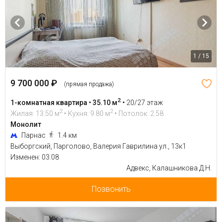
1 / 15
9 700 000 ₽
(прямая продажа)
2
1-комнатная квартира • 35.10 м
•
20/27 этаж
2
2
Жилая: 13.50 м
• Кухня: 9.80 м
• Потолок: 2.58
Монолит
Парнас
1.4 км
Выборгский, Парголово, Валерия Гаврилина ул., 13к1
Изменен: 03.08
Адвекс, Калашникова Д.Н.
Позвонить