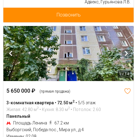
Адвекс, Гурьянова Л.В.
Позвонить
1 / 14
5 650 000 ₽
(прямая продажа)
2
3-комнатная квартира • 72.50 м
•
5/5 этаж
2
2
Жилая: 42.80 м
• Кухня: 8.30 м
• Потолок: 2.60
Панельный
Площадь Ленина
67.2 км
Выборгский, Победа пос., Мира ул., д 4
Изменен: 02.08