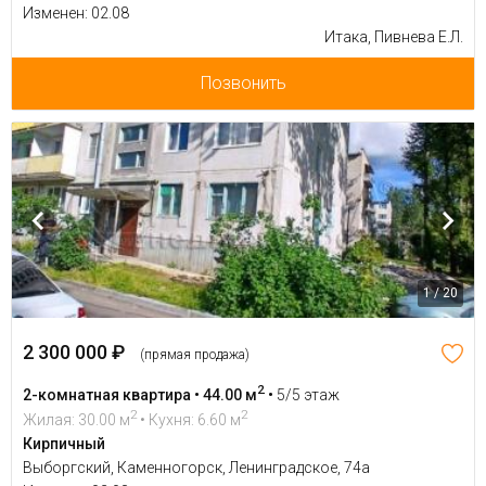
Изменен: 02.08
Итака, Пивнева Е.Л.
Позвонить
1 / 20
2 300 000 ₽
(прямая продажа)
2
2-комнатная квартира • 44.00 м
•
5/5 этаж
2
2
Жилая: 30.00 м
• Кухня: 6.60 м
Кирпичный
Выборгский, Каменногорск, Ленинградское, 74а