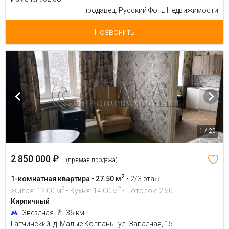
продавец: Русский Фонд Недвижимости
Позвонить
1 / 20
2 850 000 ₽
(прямая продажа)
2
1-комнатная квартира • 27.50 м
•
2/3 этаж
2
2
Жилая: 12.00 м
• Кухня: 14.00 м
• Потолок: 2.50
Кирпичный
Звездная
36 км
Гатчинский, д. Малые Колпаны, ул. Западная, 15