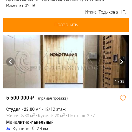
Изменен: 02.08
Итака, Тодыкова Н.Г.
Позвонить
1 / 35
5 500 000 ₽
(прямая продажа)
2
Студия • 23.00 м
•
12/12 этаж
2
2
Жилая: 8.30 м
• Кухня: 5.20 м
• Потолок: 2.77
Монолитно-панельный
Купчино
2.4 км