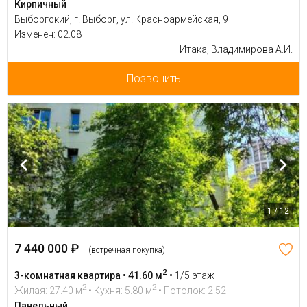
Кирпичный
Выборгский, г. Выборг, ул. Красноармейская, 9
Изменен: 02.08
Итака, Владимирова А.И.
Позвонить
1 / 12
7 440 000 ₽
(встречная покупка)
2
3-комнатная квартира • 41.60 м
•
1/5 этаж
2
2
Жилая: 27.40 м
• Кухня: 5.80 м
• Потолок: 2.52
Панельный