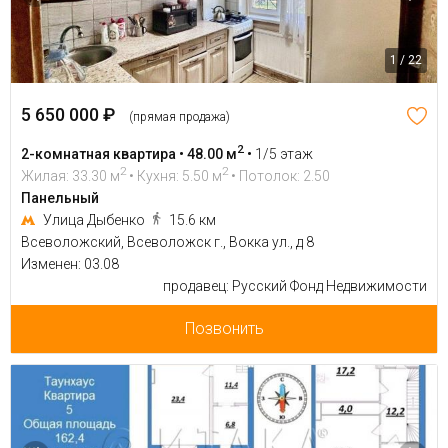
1 / 22
5 650 000 ₽
(прямая продажа)
2
2-комнатная квартира • 48.00 м
•
1/5 этаж
2
2
Жилая: 33.30 м
• Кухня: 5.50 м
• Потолок: 2.50
Панельный
Улица Дыбенко
15.6 км
Всеволожский, Всеволожск г., Вокка ул., д 8
Изменен: 03.08
продавец: Русский Фонд Недвижимости
Позвонить