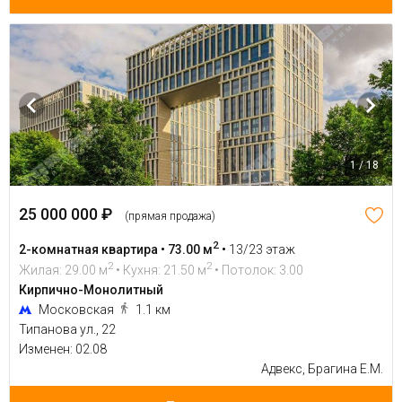
1 / 18
25 000 000 ₽
(прямая продажа)
2
2-комнатная квартира • 73.00 м
•
13/23 этаж
2
2
Жилая: 29.00 м
• Кухня: 21.50 м
• Потолок: 3.00
Кирпично-Монолитный
Московская
1.1 км
Типанова ул., 22
Изменен: 02.08
Адвекс, Брагина Е.М.