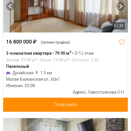
1 / 25
16 800 000 ₽
(прямая продажа)
2
3-комнатная квартира • 79.90 м
•
2/12 этаж
2
2
Жилая: 47.40 м
• Кухня: 14.80 м
• Потолок: 2.60
Панельный
Дунайская
1.5 км
Малая Балканская ул., 60к1
Изменен: 03.08
Адвекс, Севостьянова О.Н.
Позвонить