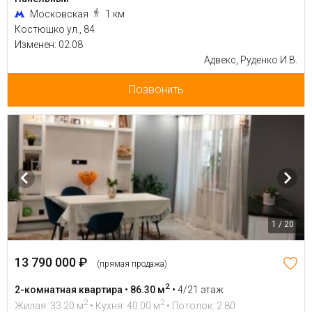
Московская
1 км
Костюшко ул., 84
Изменен: 02.08
Адвекс, Руденко И.В.
Позвонить
1 / 20
13 790 000 ₽
(прямая продажа)
2
2-комнатная квартира • 86.30 м
•
4/21 этаж
2
2
Жилая: 33.20 м
• Кухня: 40.00 м
• Потолок: 2.80