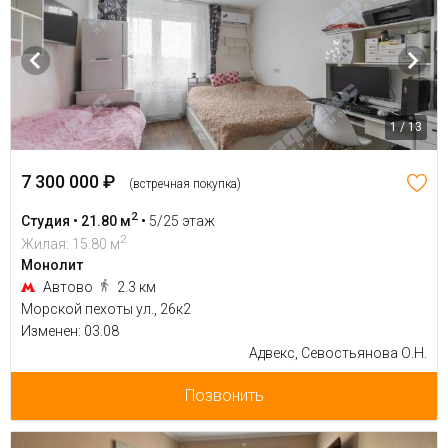
1 / 13
7 300 000 ₽
(встречная покупка)
2
Студия • 21.80 м
•
5/25 этаж
2
Жилая: 15.80 м
Монолит
Автово
2.3 км
Морской пехоты ул., 26к2
Изменен: 03.08
Адвекс, Севостьянова О.Н.
Позвонить