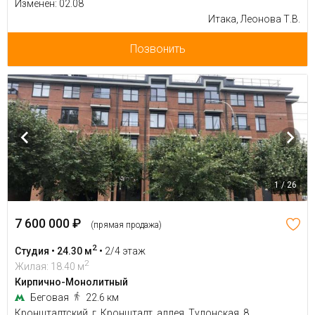
Изменен: 02.08
Итака, Леонова Т.В.
Позвонить
1 / 26
7 600 000 ₽
(прямая продажа)
2
Студия • 24.30 м
•
2/4 этаж
2
Жилая: 18.40 м
Кирпично-Монолитный
Беговая
22.6 км
Кронштадтский, г. Кронштадт, аллея. Тулонская, 8