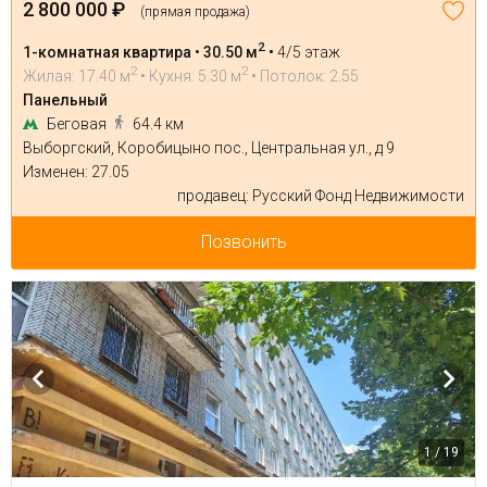
2 800 000 ₽
(прямая продажа)
2
1-комнатная квартира • 30.50 м
•
4/5 этаж
2
2
Жилая: 17.40 м
• Кухня: 5.30 м
• Потолок: 2.55
Панельный
Беговая
64.4 км
Выборгский, Коробицыно пос., Центральная ул., д 9
Изменен: 27.05
продавец: Русский Фонд Недвижимости
Позвонить
1 / 19