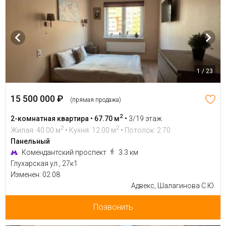
1 / 23
15 500 000 ₽
(прямая продажа)
2
2-комнатная квартира • 67.70 м
•
3/19 этаж
2
2
Жилая: 40.00 м
• Кухня: 12.00 м
• Потолок: 2.70
Панельный
Комендантский проспект
3.3 км
Глухарская ул., 27к1
Изменен: 02.08
Адвекс, Шалагинова С.Ю.
Позвонить