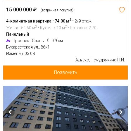
15 000 000 ₽
(встречная покупка)
2
4-комнатная квартира • 74.00 м
•
2/9 этаж
2
2
Жилая: 54.60 м
• Кухня: 7.10 м
• Потолок: 2.70
Панельный
Проспект Славы
0.9 км
Бухарестская ул., 86к1
Изменен: 03.08
Адвекс, Немудрякина Н.И.
Позвонить