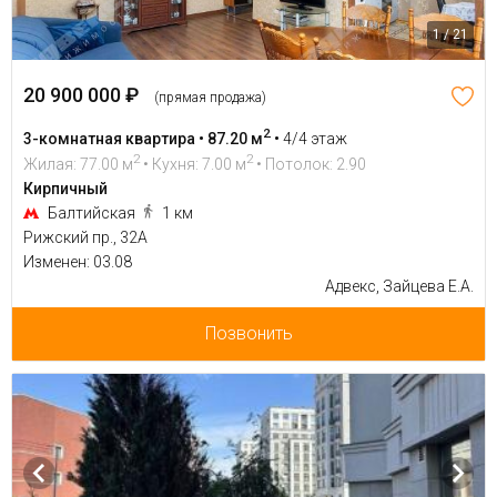
1 / 21
20 900 000 ₽
(прямая продажа)
2
3-комнатная квартира • 87.20 м
•
4/4 этаж
2
2
Жилая: 77.00 м
• Кухня: 7.00 м
• Потолок: 2.90
Кирпичный
Балтийская
1 км
Рижский пр., 32А
Изменен: 03.08
Адвекс, Зайцева Е.А.
Позвонить