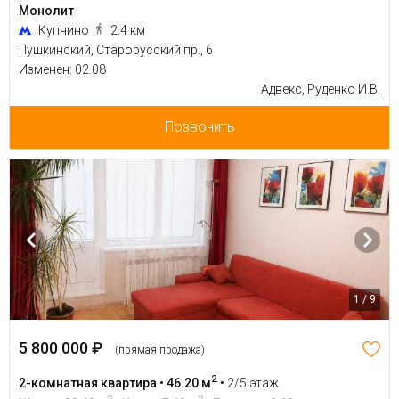
Монолит
Купчино
2.4 км
Пушкинский, Старорусский пр., 6
Изменен: 02.08
Адвекс, Руденко И.В.
Позвонить
1 / 9
5 800 000 ₽
(прямая продажа)
2
2-комнатная квартира • 46.20 м
•
2/5 этаж