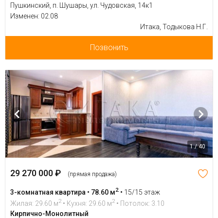
Пушкинский, п. Шушары, ул. Чудовская, 14к1
Изменен: 02.08
Итака, Тодыкова Н.Г.
Позвонить
1 / 40
29 270 000 ₽
(прямая продажа)
2
3-комнатная квартира • 78.60 м
•
15/15 этаж
2
2
Жилая: 29.60 м
• Кухня: 29.60 м
• Потолок: 3.10
Кирпично-Монолитный