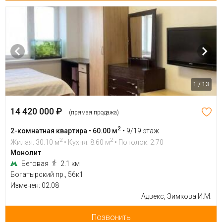
1 / 13
14 420 000 ₽
(прямая продажа)
2
2-комнатная квартира • 60.00 м
•
9/19 этаж
2
2
Жилая: 30.10 м
• Кухня: 8.60 м
• Потолок: 2.70
Монолит
Беговая
2.1 км
Богатырский пр., 56к1
Изменен: 02.08
Адвекс, Зимкова И.М.
Позвонить