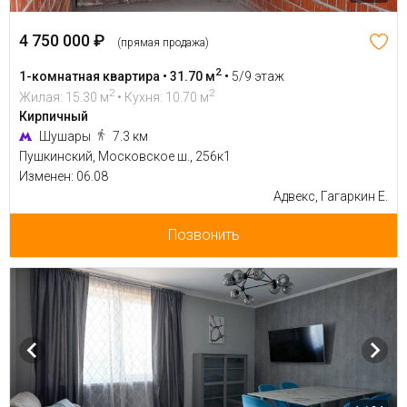
4 750 000 ₽
(прямая продажа)
2
1-комнатная квартира • 31.70 м
•
5/9 этаж
2
2
Жилая: 15.30 м
• Кухня: 10.70 м
Кирпичный
Шушары
7.3 км
Пушкинский, Московское ш., 256к1
Изменен: 06.08
Адвекс, Гагаркин Е.
Позвонить