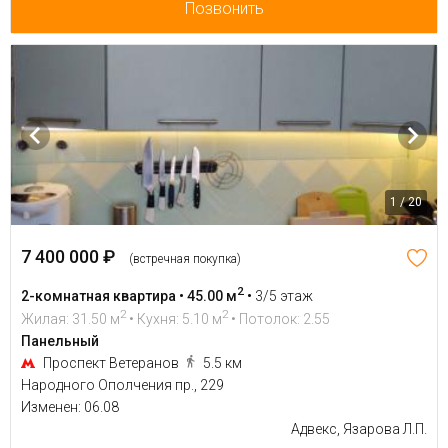
Позвонить
1 / 20
7 400 000 ₽
(встречная покупка)
2
2-комнатная квартира • 45.00 м
•
3/5 этаж
2
2
Жилая: 31.50 м
• Кухня: 5.10 м
• Потолок: 2.55
Панельный
Проспект Ветеранов
5.5 км
Народного Ополчения пр., 229
Изменен: 06.08
Адвекс, Язарова Л.П.