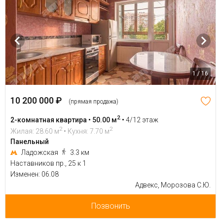
1 / 16
10 200 000 ₽
(прямая продажа)
2
2-комнатная квартира • 50.00 м
•
4/12 этаж
2
2
Жилая: 28.60 м
• Кухня: 7.70 м
Панельный
Ладожская
3.3 км
Наставников пр., 25 к 1
Изменен: 06.08
Адвекс, Морозова С.Ю.
Позвонить