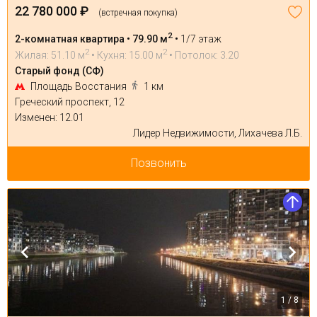
22 780 000 ₽
(встречная покупка)
2
2-комнатная квартира • 79.90 м
•
1/7 этаж
2
2
Жилая: 51.10 м
• Кухня: 15.00 м
• Потолок: 3.20
Старый фонд (СФ)
Площадь Восстания
1 км
Греческий проспект, 12
Изменен: 12.01
Лидер Недвижимости, Лихачева Л.Б.
Позвонить
1 / 8