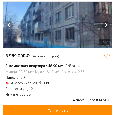
1 / 18
8 989 000 ₽
(прямая продажа)
2
2-комнатная квартира • 48.90 м
•
3/5 этаж
2
2
Жилая: 30.50 м
• Кухня: 6.40 м
• Потолок: 2.55
Панельный
Академическая
1 км
Верности ул., 12
Изменен: 06.08
Адвекс, Шабалин М.С.
Позвонить