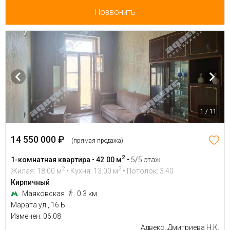
Позвонить
1 / 11
14 550 000 ₽
(прямая продажа)
2
1-комнатная квартира • 42.00 м
•
5/5 этаж
2
2
Жилая: 18.00 м
• Кухня: 13.00 м
• Потолок: 3.40
Кирпичный
Маяковская
0.3 км
Марата ул., 16 Б
Изменен: 06.08
Адвекс, Дмитриева Н.К.