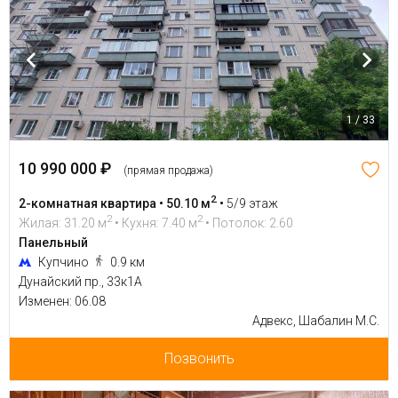
1 / 33
10 990 000 ₽
(прямая продажа)
2
2-комнатная квартира • 50.10 м
•
5/9 этаж
2
2
Жилая: 31.20 м
• Кухня: 7.40 м
• Потолок: 2.60
Панельный
Купчино
0.9 км
Дунайский пр., 33к1А
Изменен: 06.08
Адвекс, Шабалин М.С.
Позвонить