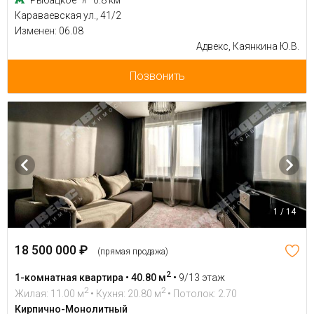
Рыбацкое
0.8 км
Караваевская ул., 41/2
Изменен: 06.08
Адвекс, Каянкина Ю.В.
Позвонить
1 / 14
18 500 000 ₽
(прямая продажа)
2
1-комнатная квартира • 40.80 м
•
9/13 этаж
2
2
Жилая: 11.00 м
• Кухня: 20.80 м
• Потолок: 2.70
Кирпично-Монолитный