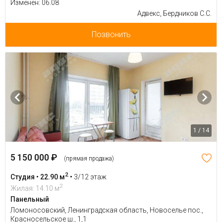
Изменен: 06.08
Адвекс, Бердников С.С.
Позвонить
1 / 14
5 150 000 ₽
(прямая продажа)
2
Студия • 22.90 м
•
3/12 этаж
2
Жилая: 14.10 м
Панельный
Ломоносовский, Ленинградская область, Новоселье пос.,
Красносельское ш., 1,1