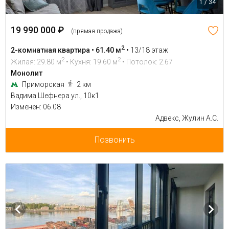
1 / 34
19 990 000 ₽
(прямая продажа)
2
2-комнатная квартира • 61.40 м
•
13/18 этаж
2
2
Жилая: 29.80 м
• Кухня: 19.60 м
• Потолок: 2.67
Монолит
Приморская
2 км
Вадима Шефнера ул., 10к1
Изменен: 06.08
Адвекс, Жулин А.С.
Позвонить