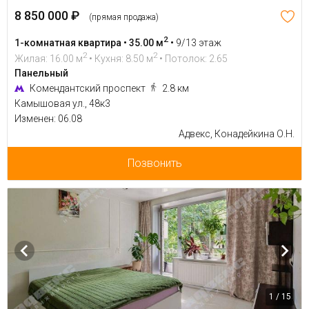
8 850 000 ₽
(прямая продажа)
2
1-комнатная квартира • 35.00 м
•
9/13 этаж
2
2
Жилая: 16.00 м
• Кухня: 8.50 м
• Потолок: 2.65
Панельный
Комендантский проспект
2.8 км
Камышовая ул., 48к3
Изменен: 06.08
Адвекс, Конадейкина О.Н.
Позвонить
1 / 15