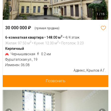
1 / 15
30 000 000 ₽
(прямая продажа)
2
6-комнатная квартира • 148.00 м
•
4/4 этаж
2
2
Жилая: 97.50 м
• Кухня: 12.30 м
• Потолок: 3.23
Кирпичный
Чернышевская
0.2 км
Фурштатская ул., 19
Изменен: 06.08
Адвекс, Крылов А.Г.
Позвонить