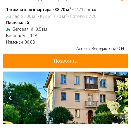
2
1-комнатная квартира • 38.70 м
•
11/12 этаж
2
2
Жилая: 20.00 м
• Кухня: 7.70 м
• Потолок: 2.70
Панельный
Беговая
0.5 км
Беговая ул., 11А
Изменен: 06.08
Адвекс, Венедиктова О.Н.
Позвонить
1 / 15