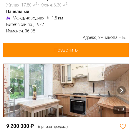
2
2
Жилая: 17.80 м
• Кухня: 6.30 м
Панельный
Международная
1.5 км
Витебский пр., 19к2
Изменен: 06.08
Адвекс, Умникова Н.В.
Позвонить
1 / 15
9 200 000 ₽
(прямая продажа)