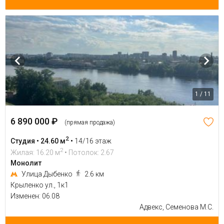
1 / 11
6 890 000 ₽
(прямая продажа)
2
Студия • 24.60 м
•
14/16 этаж
2
Жилая: 16.20 м
• Потолок: 2.67
Монолит
Улица Дыбенко
2.6 км
Крыленко ул., 1к1
Изменен: 06.08
Адвекс, Семенова М.С.