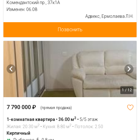
Комендантский пр., 37к1А
Изменен: 06.08
Адвекс, Ермолаева Л.Н.
Позвонить
1 / 12
7 790 000 ₽
(прямая продажа)
2
1-комнатная квартира • 36.00 м
•
5/5 этаж
2
2
Жилая: 20.30 м
• Кухня: 8.80 м
• Потолок: 2.50
Кирпичный