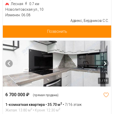
Лесная
0.7 км
Новолитовская ул., 10
Изменен: 06.08
Адвекс, Бердников С.С.
Позвонить
1 / 19
6 700 000 ₽
(прямая продажа)
2
1-комнатная квартира • 35.70 м
•
7/16 этаж
2
2
Жилая: 13.80 м
• Кухня: 12.30 м