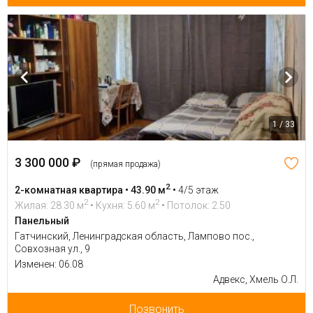
1 / 33
3 300 000 ₽
(прямая продажа)
2
2-комнатная квартира • 43.90 м
•
4/5 этаж
2
2
Жилая: 28.30 м
• Кухня: 5.60 м
• Потолок: 2.50
Панельный
Гатчинский, Ленинградская область, Лампово пос.,
Совхозная ул., 9
Изменен: 06.08
Адвекс, Хмель О.Л.
Позвонить