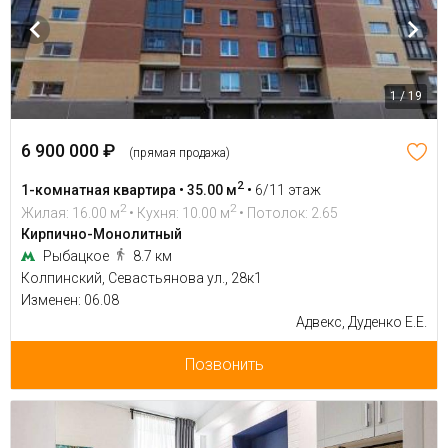
1 / 19
6 900 000 ₽
(прямая продажа)
2
1-комнатная квартира • 35.00 м
•
6/11 этаж
2
2
Жилая: 16.00 м
• Кухня: 10.00 м
• Потолок: 2.65
Кирпично-Монолитный
Рыбацкое
8.7 км
Колпинский, Севастьянова ул., 28к1
Изменен: 06.08
Адвекс, Дуденко Е.Е.
Позвонить