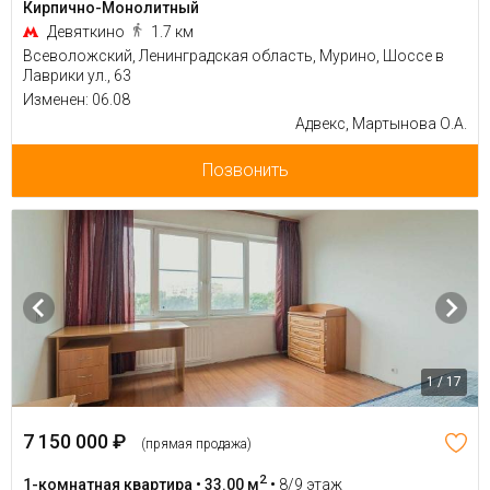
Кирпично-Монолитный
Девяткино
1.7 км
Всеволожский, Ленинградская область, Мурино, Шоссе в
Лаврики ул., 63
Изменен: 06.08
Адвекс, Мартынова О.А.
Позвонить
1 / 17
7 150 000 ₽
(прямая продажа)
2
1-комнатная квартира • 33.00 м
•
8/9 этаж