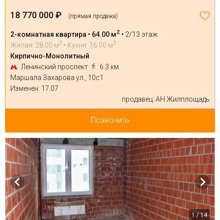
18 770 000 ₽
(прямая продажа)
2
2-комнатная квартира • 64.00 м
•
2/13 этаж
2
2
Жилая: 28.00 м
• Кухня: 16.00 м
Кирпично-Монолитный
Ленинский проспект
6.3 км
Маршала Захарова ул., 10с1
Изменен: 17.07
продавец: АН Жилплощадь
Позвонить
1 / 14