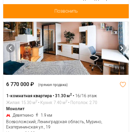
Позвонить
1 / 16
6 770 000 ₽
(прямая продажа)
2
1-комнатная квартира • 31.30 м
•
16/16 этаж
2
2
Жилая: 15.30 м
• Кухня: 7.40 м
• Потолок: 2.70
Монолит
Девяткино
1.9 км
Всеволожский, Ленинградская область, Мурино,
Екатерининская ул., 19