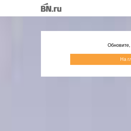
Обновите,
На г