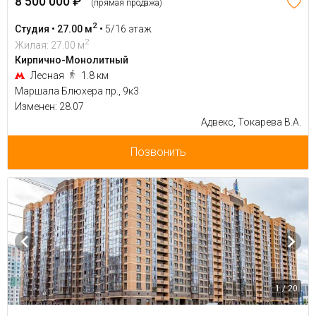
8 500 000 ₽
(прямая продажа)
2
Студия • 27.00 м
•
5/16 этаж
2
Жилая: 27.00 м
Кирпично-Монолитный
Лесная
1.8 км
Маршала Блюхера пр., 9к3
Изменен: 28.07
Адвекс, Токарева В.А.
Позвонить
1 / 20