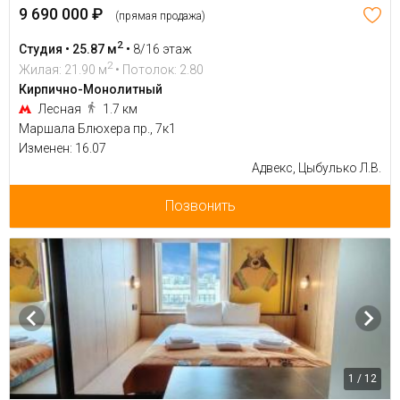
9 690 000 ₽
(прямая продажа)
2
Студия • 25.87 м
•
8/16 этаж
2
Жилая: 21.90 м
• Потолок: 2.80
Кирпично-Монолитный
Лесная
1.7 км
Маршала Блюхера пр., 7к1
Изменен: 16.07
Адвекс, Цыбулько Л.В.
Позвонить
1 / 12