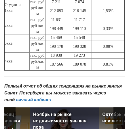
тыс. руб.
7 211
7 074
Студии и
руб./кв.
1ккв
212 893
216 145
1,53%
м
тыс. руб.
11 631
11 717
2ккв
руб./кв.
198 449
199 110
0,33%
м
тыс. руб.
15 469
15 548
3ккв
руб./кв.
190 178
190 328
0,08%
м
тыс. руб.
18 938
19 273
4ккв
руб./кв.
187 566
189 078
0,81%
м
Полный отчет об общих тенденциях на рынке жилья
Санкт-Петербурга вы можете заказать через
свой
личный кабинет.
 месяц
Ноябрь на рынке
Октябрь: оп
признаки
недвижимости: унылая
неизвестно
ное
пора