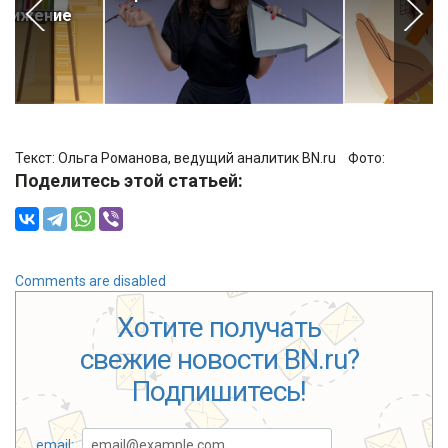
снижение
Текст: Ольга Романова, ведущий аналитик BN.ru Фото:
Поделитесь этой статьей:
Comments are disabled
Хотите получать
свежие новости BN.ru?
Подпишитесь!
email: