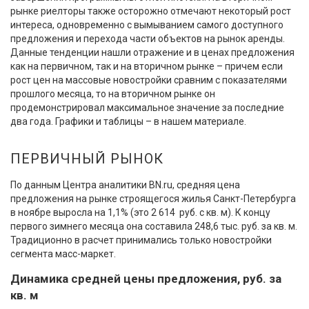
рынке риелторы также осторожно отмечают некоторый рост
интереса, одновременно с вымыванием самого доступного
предложения и перехода части объектов на рынок аренды.
Данные тенденции нашли отражение и в ценах предложения
как на первичном, так и на вторичном рынке – причем если
рост цен на массовые новостройки сравним с показателями
прошлого месяца, то на вторичном рынке он
продемонстрировал максимальное значение за последние
два года. Графики и таблицы – в нашем материале.
ПЕРВИЧНЫЙ РЫНОК
По данным Центра аналитики BN.ru, средняя цена
предложения на рынке строящегося жилья Санкт-Петербурга
в ноябре выросла на 1,1% (это 2 614 руб. с кв. м). К концу
первого зимнего месяца она составила 248,6 тыс. руб. за кв. м.
Традиционно в расчет принимались только новостройки
сегмента масс-маркет.
Динамика средней цены предложения, руб. за
кв. м