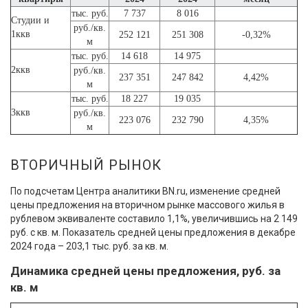
тыс. руб.
7 737
8 016
Студии и
руб./кв.
1ккв
252 121
251 308
-0,32%
м
тыс. руб.
14 618
14 975
2ккв
руб./кв.
237 351
247 842
4,42%
м
тыс. руб.
18 227
19 035
3ккв
руб./кв.
223 076
232 790
4,35%
м
ВТОРИЧНЫЙ РЫНОК
По подсчетам Центра аналитики BN.ru, изменение средней
цены предложения на вторичном рынке массового жилья в
рублевом эквиваленте составило 1,1%, увеличившись на 2 149
руб. с кв. м. Показатель средней цены предложения в декабре
2024 года – 203,1 тыс. руб. за кв. м.
Динамика средней цены предложения, руб. за
кв. м