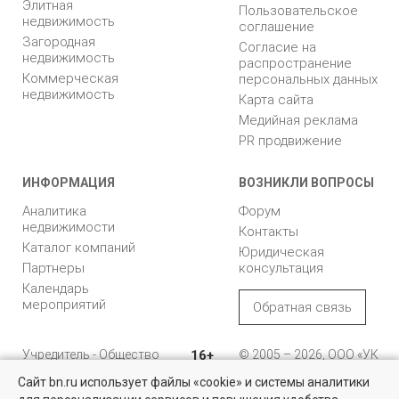
Элитная
Пользовательское
недвижимость
соглашение
Загородная
Согласие на
недвижимость
распространение
Коммерческая
персональных данных
недвижимость
Карта сайта
Медийная реклама
PR продвижение
ИНФОРМАЦИЯ
ВОЗНИКЛИ ВОПРОСЫ
Аналитика
Форум
недвижимости
Контакты
Каталог компаний
Юридическая
Партнеры
консультация
Календарь
мероприятий
Обратная связь
Учредитель - Общество
16+
© 2005 – 2026, ООО «УК
с ограниченной
«БН»
Сайт bn.ru использует файлы «cookie» и системы аналитики
ответственностью
"Управляющая
196105, Санкт-