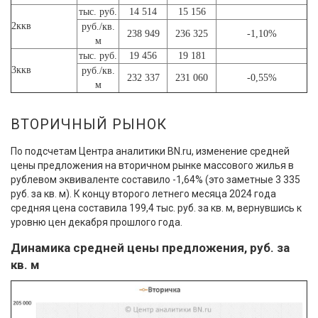
тыс. руб.
14 514
15 156
2ккв
руб./кв.
238 949
236 325
-1,10%
м
тыс. руб.
19 456
19 181
3ккв
руб./кв.
232 337
231 060
-0,55%
м
ВТОРИЧНЫЙ РЫНОК
По подсчетам Центра аналитики BN.ru, изменение средней
цены предложения на вторичном рынке массового жилья в
рублевом эквиваленте составило -1,64% (это заметные 3 335
руб. за кв. м). К концу второго летнего месяца 2024 года
средняя цена составила 199,4 тыс. руб. за кв. м, вернувшись к
уровню цен декабря прошлого года.
Динамика средней цены предложения, руб. за
кв. м