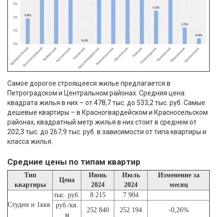
Самое дорогое строящееся жилье предлагается в
Петроградском и Центральном районах. Средняя цена
квадрата жилья в них – от 478,7 тыс. до 533,2 тыс. руб. Самые
дешевые квартиры – в Красногвардейском и Красносельском
районах, квадратный метр жилья в них стоит в среднем от
202,3 тыс. до 267,9 тыс. руб. в зависимости от типа квартиры и
класса жилья.
Средние цены по типам квартир
Тип
Июнь
Июль
Изменение за
Цена
квартиры
2024
2024
месяц
тыс. руб.
8 215
7 904
Студии и 1ккв
руб./кв.
252 840
252 194
-0,26%
м