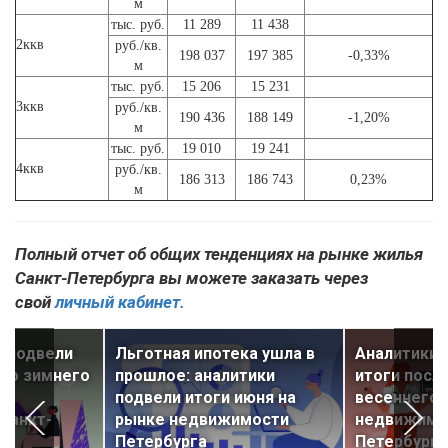
м
тыс. руб.
11 289
11 438
2ккв
руб./кв.
198 037
197 385
-0,33%
м
тыс. руб.
15 206
15 231
3ккв
руб./кв.
190 436
188 149
-1,20%
м
тыс. руб.
19 010
19 241
4ккв
руб./кв.
186 313
186 743
0,23%
м
Полный отчет об общих тенденциях на рынке жилья
Санкт-Петербурга вы можете заказать через
свой
личный кабинет.
u подвели
Льготная ипотека ушла в
Аналитики 
его зимнего
прошлое: аналитики
итоги посл
ке
подвели итоги июня на
весеннего 
Санкт-
рынке недвижимости
недвижимо
Петербурга
Петербурга