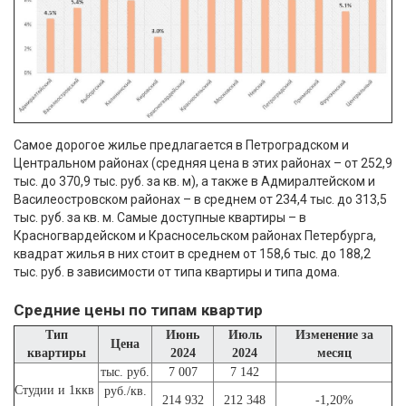
Самое дорогое жилье предлагается в Петроградском и
Центральном районах (средняя цена в этих районах – от 252,9
тыс. до 370,9 тыс. руб. за кв. м), а также в Адмиралтейском и
Василеостровском районах – в среднем от 234,4 тыс. до 313,5
тыс. руб. за кв. м. Самые доступные квартиры – в
Красногвардейском и Красносельском районах Петербурга,
квадрат жилья в них стоит в среднем от 158,6 тыс. до 188,2
тыс. руб. в зависимости от типа квартиры и типа дома.
Средние цены по типам квартир
Тип
Июнь
Июль
Изменение за
Цена
квартиры
2024
2024
месяц
тыс. руб.
7 007
7 142
Студии и 1ккв
руб./кв.
214 932
212 348
-1,20%