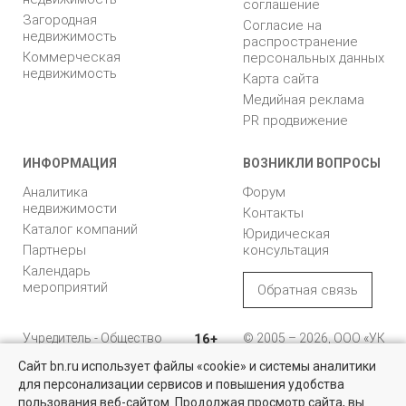
соглашение
Загородная
Согласие на
недвижимость
распространение
Коммерческая
персональных данных
недвижимость
Карта сайта
Медийная реклама
PR продвижение
ИНФОРМАЦИЯ
ВОЗНИКЛИ ВОПРОСЫ
Аналитика
Форум
недвижимости
Контакты
Каталог компаний
Юридическая
Партнеры
консультация
Календарь
мероприятий
Обратная связь
Учредитель - Общество
16+
© 2005 – 2026, ООО «УК
с ограниченной
«БН»
Сайт bn.ru использует файлы «cookie» и системы аналитики
ответственностью
"Управляющая
196105, Санкт-
для персонализации сервисов и повышения удобства
Квартиры на вторичном рынке
компания "Бюллетень
Петербург, пр. Юрия
пользования веб-сайтом. Продолжая просмотр сайта, вы