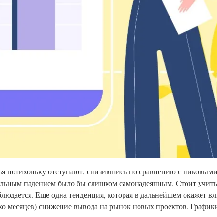
ья потихоньку отступают, снизившись по сравнению с пиковым
ельным падением было бы слишком самонадеянным. Стоит учитыв
людается. Еще одна тенденция, которая в дальнейшем окажет в
ько месяцев) снижение вывода на рынок новых проектов. График