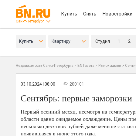
Купить
Снять
Новостройки
Санкт-Петербург
Купить
Квартиру
Студия
1
2
Недвижимость Санкт-Петербурга
>
BN Газета
>
Рынок жилья
>
Сентя
03.10.2024 | 08:00
200101
Сентябрь: первые заморозки
Первый осенний месяц, несмотря на температур
области давно ожидаемое охлаждение. Цены пр
несколько десятков рублей даже меньше статис
появившаяся в июне этого года.