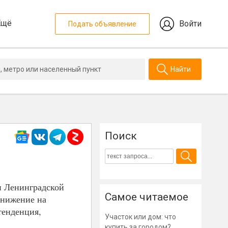
Ещё
Войти
Подать объявление
Найти
Поиск
и Ленинградской
Самое читаемое
снижение на
тенденция,
Участок или дом: что
купить за городом?