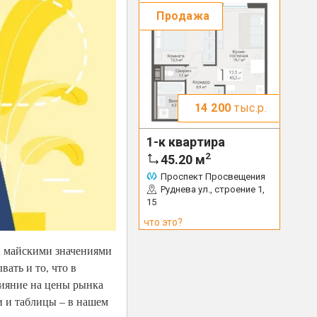
Продажа
14 200
тыс.р.
1-к квартира
2
45.20
м
Проспект Просвещения
Руднева ул., строение 1,
15
что это?
и майскими значениями
ать и то, что в
лияние на цены рынка
и и таблицы – в нашем