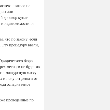
озяева, никого не
признали
ый договор купли-
я и недвижимости, и
, что по закону, если
 Эту процедуру ввели,
„Юридического бюро
рех месяцев не будет их
ет в конкурсную массу,
х и получит деньги от
огда оспариваемое
акже проведенные по