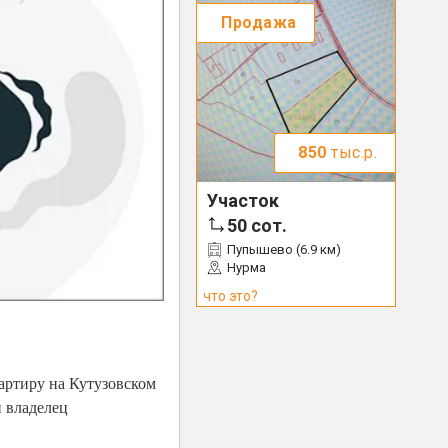
Продажа
850
тыс.р.
Участок
50
сот.
Пупышево (6.9 км)
Нурма
что это?
артиру на Кутузовском
й владелец