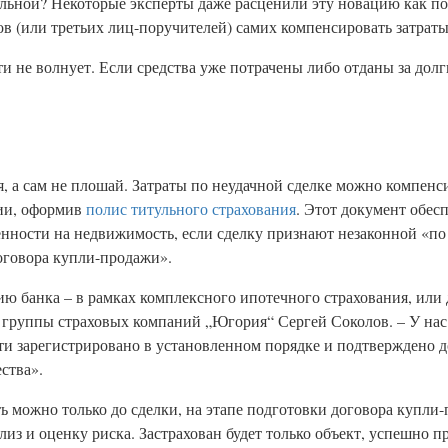
ельной? Некоторые эксперты даже расценили эту новацию как по
цов (или третьих лиц-поручителей) самих компенсировать затрат
ти не волнует. Если средства уже потрачены либо отданы за долг
я, а сам не плошай. Затраты по неудачной сделке можно компенс
нии, оформив
полис титульного страхования
. Этот документ обес
нности на недвижимость, если сделку признают незаконной «по
оговора купли-продажи».
ию банка – в рамках комплексного ипотечного страхования, или 
 группы страховых компаний „Югория“ Сергей Соколов. – У нас
ти зарегистрировано в установленном порядке и подтверждено д
ства».
ь можно только до сделки, на этапе подготовки договора купли
из и оценку риска. Застрахован будет только объект, успешно 