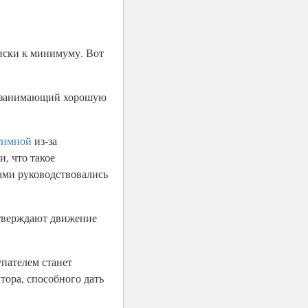
риски к минимуму. Вот
к, занимающий хорошую
тимной
из-за
, что такое
вами руководствовались
дтверждают движение
пателем станет
тора, способного дать