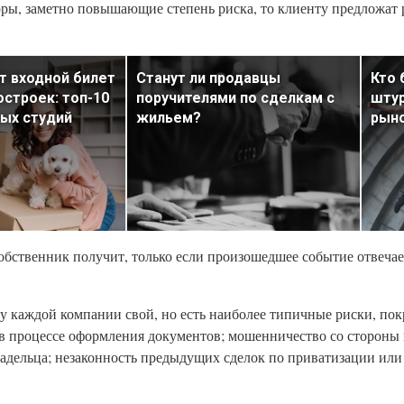
ры, заметно повышающие степень риска, то клиенту предложат 
т входной билет
Станут ли продавцы
Кто 
остроек: топ-10
поручителями по сделкам с
штур
ых студий
жильем?
рыно
собственник получит, только если произошедшее событие отвеча
 у каждой компании свой, но есть наиболее типичные риски, п
 в процессе оформления документов; мошенничество со стороны
ладельца; незаконность предыдущих сделок по приватизации или