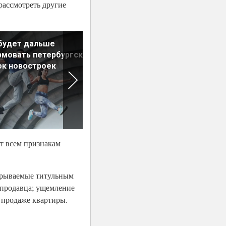
рассмотреть другие
будет дальше
Чем застройщики занимали
мовать петербургский
весь год?
к новостроек
ет всем признакам
окрываемые титульным
 продавца; ущемление
 продаже квартиры.