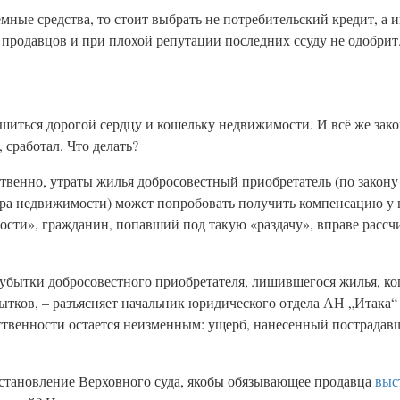
ные средства, то стоит выбрать не потребительский кредит, а и
и продавцов и при плохой репутации последних ссуду не одобрит
шиться дорогой сердцу и кошельку недвижимости. И всё же зак
, сработал. Что делать?
твенно, утраты жилья добросовестный приобретатель (по закону 
тра недвижимости) может попробовать получить компенсацию у г
сти», гражданин, попавший под такую «раздачу», вправе рассч
убытки добросовестного приобретателя, лишившегося жилья, ког
бытков, – разъясняет начальник юридического отдела АН „Итака
твенности остается неизменным: ущерб, нанесенный пострадав
остановление Верховного суда, якобы обязывающее продавца
выс