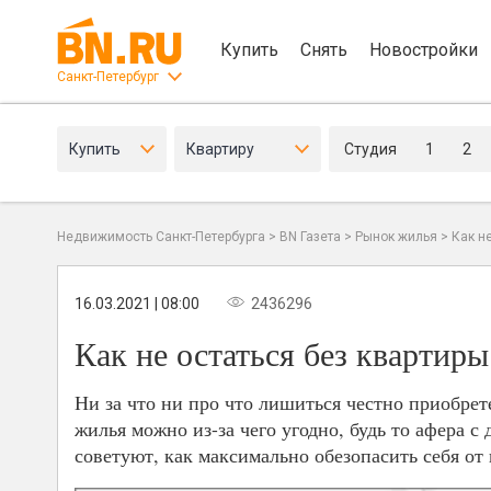
Купить
Снять
Новостройки
Санкт-Петербург
Купить
Квартиру
Студия
1
2
Недвижимость Санкт-Петербурга
>
BN Газета
>
Рынок жилья
>
Как н
16.03.2021 | 08:00
2436296
Как не остаться без квартиры
Ни за что ни про что лишиться честно приобрет
жилья можно из-за чего угодно, будь то афера с
советуют, как максимально обезопасить себя от