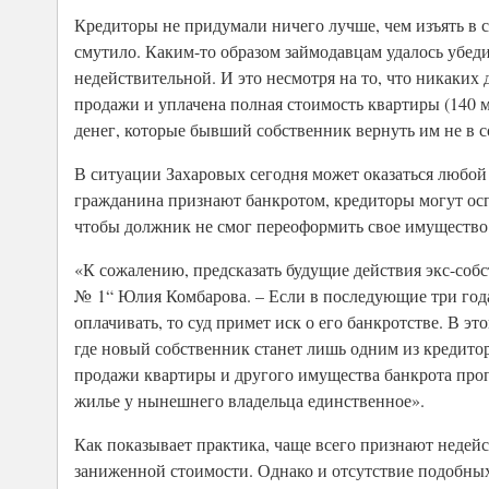
Кредиторы не придумали ничего лучше, чем изъять в сч
смутило. Каким-то образом займодавцам удалось убедит
недействительной. И это несмотря на то, что никаких
продажи и уплачена полная стоимость квартиры (140 м
денег, которые бывший собственник вернуть им не в с
В ситуации Захаровых сегодня может оказаться любой 
гражданина признают банкротом, кредиторы могут осп
чтобы должник не смог переоформить свое имущество
«К сожалению, предсказать будущие действия экс-со
№ 1“ Юлия Комбарова. – Если в последующие три года 
оплачивать, то суд примет иск о его банкротстве. В э
где новый собственник станет лишь одним из кредитор
продажи квартиры и другого имущества банкрота проп
жилье у нынешнего владельца единственное».
Как показывает практика, чаще всего признают недей
заниженной стоимости. Однако и отсутствие подобных