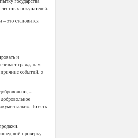
пытку государства
ы честных покупателей.
и – это становится
ировать и
печивает гражданам
 причине событий, о
добровольно, –
 добровольное
окументально. То есть
-продажи.
прошедший проверку