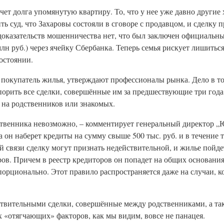
ет долга упомянутую квартиру. То, что у нее уже давно другие х
ь суд, что Захаровы состояли в сговоре с продавцом, и сделку 
 доказательств мошенничества нет, что был заключен официальн
лн руб.) через ячейку Сбербанка. Теперь семья рискует лишитьс
остоянии.
покупатель жилья, утверждают профессионалы рынка. Дело в том
орить все сделки, совершённые им за предшествующие три года.
 на родственников или знакомых.
бственника невозможно, – комментирует генеральный директор 
он наберет кредиты на сумму свыше 500 тыс. руб. и в течение т
той связи сделку могут признать недействительной, и жилье пойд
ов. Причем в реестр кредиторов он попадет на общих основания
орционально. Этот правило распространяется даже на случаи, к
ствительными сделки, совершённые между родственниками, а т
 «отягчающих» факторов, как мы видим, вовсе не панацея.