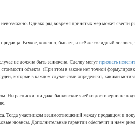
, невозможно. Однако ряд вовремя принятых мер может свести 
 продавца. Всякое, конечно, бывает, и всё же солидный челове
 случае не должна быть занижена. Сделку могут
признать нелеги
тоимости объекта. (При этом в законе нет точной формулировки
 судей, которые в каждом случае сами определяют, какими моти
лом. Ни расписки, ни даже банковские ячейки достоверно не по
ше.
уса. Тогда участником взаимоотношений между продавцом и поку
авовые нюансы. Дополнительные гарантии обеспечит и наем риэл