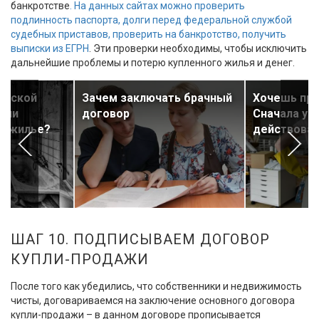
банкротстве
. На данных сайтах можно проверить
подлинность паспорта, долги перед федеральной службой
судебных приставов, проверить на банкротство, получить
выписки из ЕГРН
. Эти проверки необходимы, чтобы исключить
дальнейшие проблемы и потерю купленного жилья и денег.
ргской
Зачем заключать брачный
Хочешь про
т ли
договор
Сначала узн
е жилье?
действова
ШАГ 10. ПОДПИСЫВАЕМ ДОГОВОР
КУПЛИ-ПРОДАЖИ
После того как убедились, что собственники и недвижимость
чисты, договариваемся на заключение основного договора
купли-продажи – в данном договоре прописывается