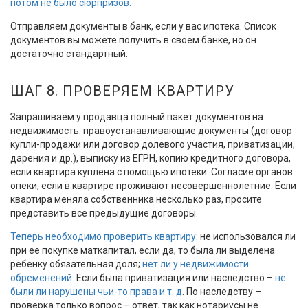
потом не было сюрпризов.
Отправляем документы в банк, если у вас ипотека. Список
документов вы можете получить в своем банке, но он
достаточно стандартный.
ШАГ 8. ПРОВЕРЯЕМ КВАРТИРУ
Запрашиваем у продавца полный пакет документов на
недвижимость: правоустанавливающие документы (договор
купли-продажи или договор долевого участия, приватизации,
дарения и др.), выписку из ЕГРН, копию кредитного договора,
если квартира куплена с помощью ипотеки. Согласие органов
опеки, если в квартире проживают несовершеннолетние. Если
квартира меняла собственника несколько раз, просите
представить все предыдущие договоры.
Теперь необходимо проверить квартиру
: не использовался ли
при ее покупке маткапитал, если да, то была ли выделена
ребенку обязательная доля;
нет ли у недвижимости
обременений
. Если была приватизация или наследство –
не
были ли нарушены чьи-то права и т. д
. По наследству –
проверка только вопрос – ответ, так как нотариусы не