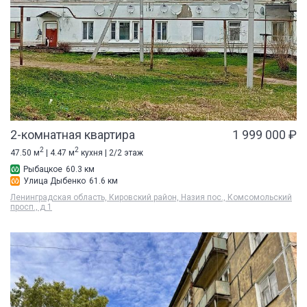
2-комнатная квартира
1 999 000 ₽
2
2
47.50 м
| 4.47 м
кухня | 2/2 этаж
Рыбацкое
60.3 км
Улица Дыбенко
61.6 км
Ленинградская область, Кировский район, Назия пос., Комсомольский
просп., д 1