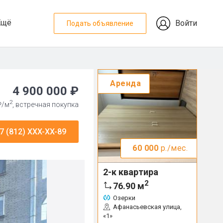
Ещё
Войти
Подать объявление
Аренда
4 900 000 ₽
2
₽/м
, встречная покупка
7 (812) XXX-XX-89
60 000
р./мес.
2-к квартира
2
76.90
м
Озерки
Афанасьевская улица,
«1»