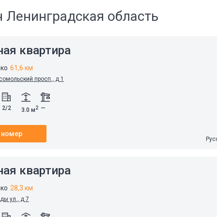
н Ленинградская область
ная квартира
ко
61,6 км
сомольский просп., д 1
2/2
—
2
3.0 м
 номер
Рус
ная квартира
ко
28,3 км
ды ул., д 7