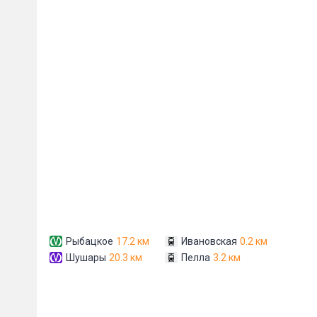
Сообщени
Рыбацкое
17.2 км
Ивановская
0.2 км
Шушары
20.3 км
Пелла
3.2 км