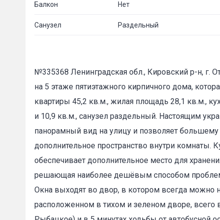
Балкон
Нет
Санузел
Раздельный
№335368 Ленинградская обл., Кировский р-н, г. О
на 5 этаже пятиэтажного кирпичного дома, кото
квартиры 45,2 кв.м., жилая площадь 28,1 кв.м., 
и 10,9 кв.м., санузел раздельный. Настоящим ук
панорамный вид на улицу и позволяет большему 
дополнительное пространство внутри комнаты. 
обеспечивает дополнительное место для хранения
решающая наиболее дешёвым способом проблему 
Окна выходят во двор, в котором всегда можно н
расположенном в тихом и зеленом дворе, всего 
Рыбацкое) и в 5 минутах ходьбы от автобусной о