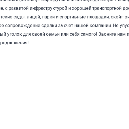
е, с развитой инфраструктурой и хорошей транспортной до
тские сады, лицей, парки и спортивные площадки, скейт-ри
ое сопровождение сделки за счет нашей компании. Не упус
бый уголок для своей семьи или себя самого! Звоните нам 
 предложения!
оваться на объявление
Объект не продается (не сдается)
Указанные характеристики отличаются от фактических