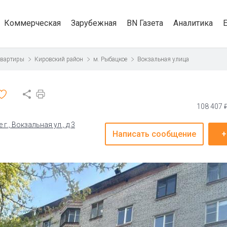
Коммерческая
Зарубежная
BN Газета
Аналитика
квартиры
Кировский район
м. Рыбацкое
Вокзальная улица
108 407 
., Вокзальная ул., д 3
Написать сообщение
+