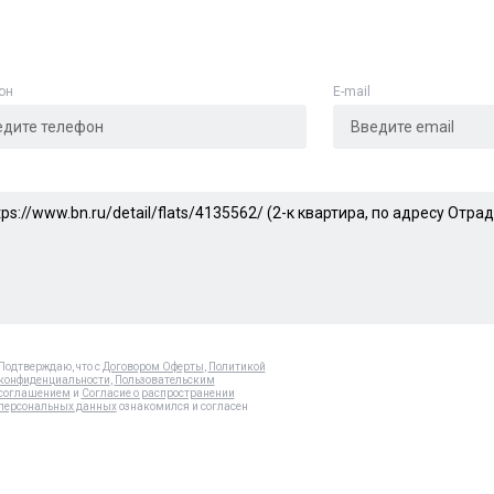
он
E-mail
Подтверждаю, что с
Договором Оферты
,
Политикой
конфиденциальности
,
Пользовательским
соглашением
и
Согласие о распространении
персональных данных
ознакомился и согласен