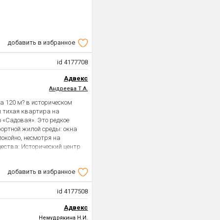
хий двор и оживлённую
 насладиться спокойствием
зни.
 во дворе, что значительно
добавить в избранное
зи дома, и что самое
id 4177708
нная квартира является
 воплотить свои дизайнерские
Адвекс
Андреева Т.А.
ех, кто ищет просторное
а 120 м? в историческом
озможностью самостоятельно
и тихая квартира на
почтениям и стилю жизни.
о «Садовая». Это редкое
ких планов.
ортной жилой среды: окна
покойно, несмотря на
 решайте будете в ней жить
ества: Исторический центр
золированные комнаты
т Окна во двор Прямая
добавить в избранное
олированной планировке
и, ценителей пространства
ртире: Квартира
id 4177508
го дома. Высокие потолки
Адвекс
ещения светом. Горячее
. Установлена газовая
Немудрякина Н.И.