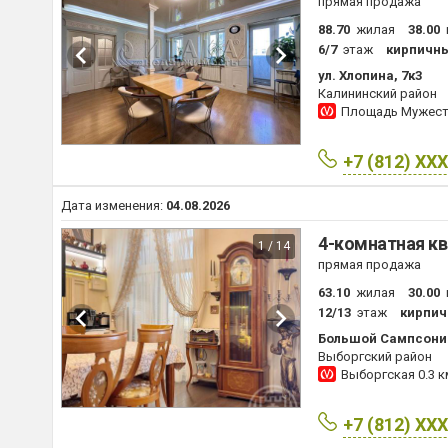
прямая продажа
88.70
жилая
38.00
6/7
этаж
кирпичн
ул. Хлопина, 7к3
Калининский район
Площадь Мужес
+7 (812) XX
Дата изменения:
04.08.2026
4-комнатная кв
1 / 14
прямая продажа
63.10
жилая
30.00
12/13
этаж
кирпич
Большой Сампсоние
Выборгский район
Выборгская
0.3 к
+7 (812) XX