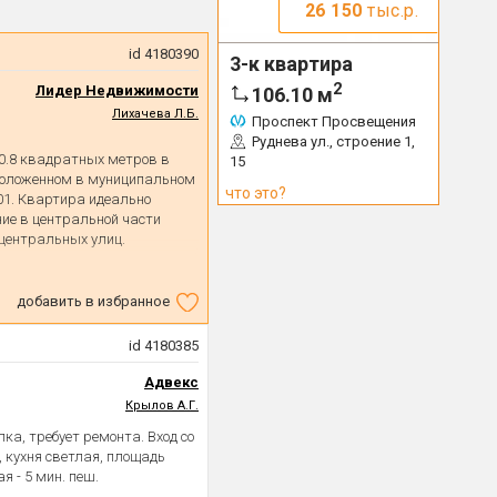
26 150
тыс.р.
id 4180390
3-к квартира
2
Лидер Недвижимости
106.10
м
Лихачева Л.Б.
Проспект Просвещения
Руднева ул., строение 1,
0.8 квадратных метров в
15
положенном в муниципальном
что это?
201. Квартира идеально
ние в центральной части
 центральных улиц.
натную квартиру с жилой
ов, что предоставляет
добавить в избранное
транства под личные
ощадью 7.3 квадратных
id 4180385
 дома и имеет три фасадных
кже четыре окна в торце и
Адвекс
 вход.
Крылов А.Г.
1917 году с капремонтом 1951
ка, требует ремонта. Вход со
 времени и обеспечивает
, кухня светлая, площадь
предложения.
я - 5 мин. пеш.