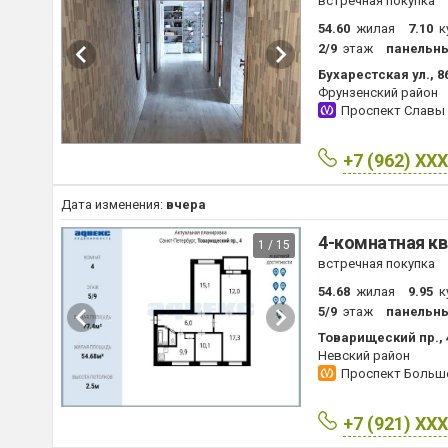
встречная покупка
54.60
жилая
7.10
к
2/9
этаж
панельн
Бухарестская ул., 8
Фрунзенский район
Проспект Славы
+7 (962) XX
Дата изменения:
вчера
4-комнатная кв
1 / 15
встречная покупка
54.68
жилая
9.95
к
5/9
этаж
панельн
Товарищеский пр., 
Невский район
Проспект Боль
+7 (921) XX