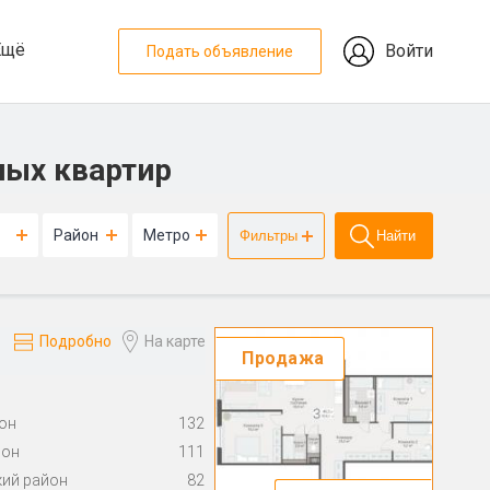
Ещё
Войти
Подать объявление
ных квартир
Район
Метро
Фильтры
Найти
Подробно
На карте
Продажа
он
132
йон
111
ий район
82