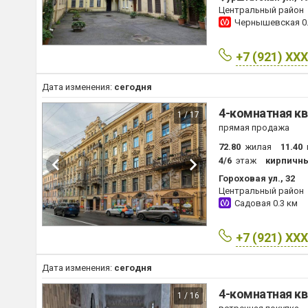
Центральный район
Чернышевская
0
+7 (921) XX
Дата изменения:
сегодня
4-комнатная кв
1 / 17
прямая продажа
72.80
жилая
11.40
4/6
этаж
кирпичн
Гороховая ул., 32
Центральный район
Садовая
0.3 км
+7 (921) XX
Дата изменения:
сегодня
4-комнатная кв
1 / 16