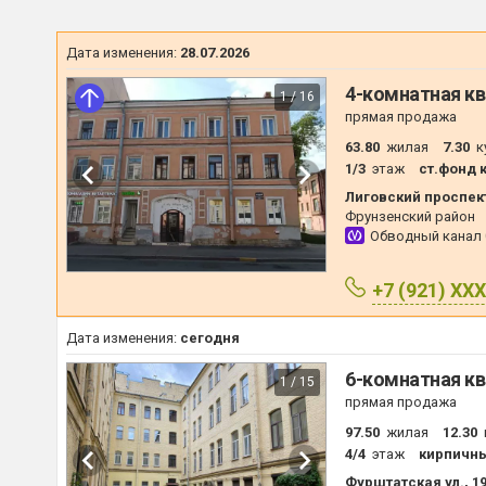
Дата изменения:
28.07.2026
4-комнатная кв
1 / 16
прямая продажа
63.80
жилая
7.30
к
1/3
этаж
ст.фонд 
Лиговский проспект
Фрунзенский район
Обводный канал
+7 (921) XX
Дата изменения:
сегодня
6-комнатная кв
1 / 15
прямая продажа
97.50
жилая
12.30
4/4
этаж
кирпичн
Фурштатская ул., 1