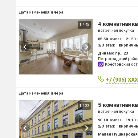
Дата изменения:
вчера
4-комнатная кв
1 / 45
встречная покупка
85.50
жилая
21.50
3/3
этаж
кирпичн
Динамо пр., 23
Петроградский райо
Крестовский ос
+7 (905) XX
Дата изменения:
вчера
5-комнатная кв
1 / 22
встречная покупка
90.10
жилая
19.10
2/3
этаж
кирпичн
Малая Пушкарская у