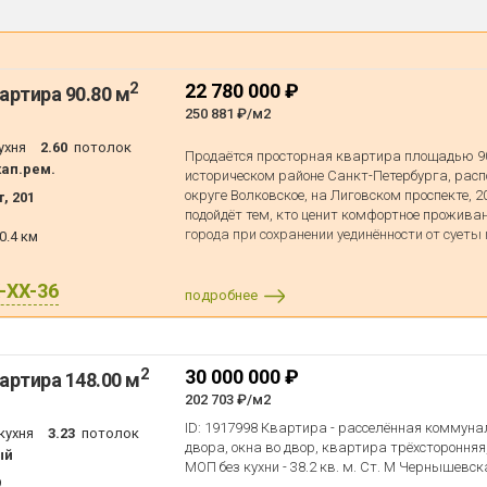
2
22 780 000 ₽
артира 90.80 м
250 881 ₽/м2
ухня
2.60
потолок
Продаётся просторная квартира площадью 9
кап.рем.
историческом районе Санкт-Петербурга, рас
округе Волковское, на Лиговском проспекте, 
, 201
подойдёт тем, кто ценит комфортное прожива
города при сохранении уединённости от суеты
0.4 км
Этот объект представляет собой четырёхком
X-XX-36
зоной общей площадью 63.8 квадратных метр
подробнее
широкие возможности для организации прос
предпочтения будущих владельцев. Кухня пл
метров. Kваpтира занимает полностью торец
окна, выходящих на Лиговский проспект, а та
2
30 000 000 ₽
артира 148.00 м
одно окно во двор. Квартира имеет отдельный
202 703 ₽/м2
Кирпичный трёхэтажный дом, построенный в 
ID: 1917998 Квартира - расселённая коммунал
кухня
3.23
потолок
год, обладает характерной архитектурой того
двора, окна во двор, квартира трёхсторонняя
ый
дополнительную привлекательность данного 
МОП без кухни - 38.2 кв. м. Ст. М Чернышевска
9