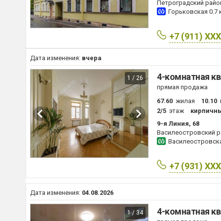
Петроградский райо
Горьковская
0.7 
+7 (911) XX
Дата изменения:
вчера
4-комнатная кв
1 / 26
прямая продажа
67.60
жилая
10.10
2/5
этаж
кирпичн
9-я Линия, 68
Василеостровский р
Василеостровск
+7 (931) XX
Дата изменения:
04.08.2026
4-комнатная кв
1 / 34