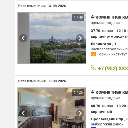
Дата изменения:
04.08.2026
4-комнатная кв
1 / 49
прямая продажа
37.70
жилая
12.10
кирпично-монолит
Беринга ул., 1
Василеостровский р
Горный институт
+7 (952) XX
Дата изменения:
03.08.2026
4-комнатная кв
1 / 26
прямая продажа
68.70
жилая
13.20
кирпичный
Просвещения пр., 
Выборгский район