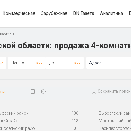
Коммерческая
Зарубежная
BN Газета
Аналитика
квартиры
кой области: продажа 4-комнат
всё
всё
Адрес
Сохранить поиск
аты
морский район
136
Выборгский рай
ский район
113
Московский ра
сносельский район
101
Василеостровск