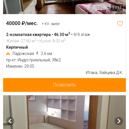
1 / 17
40000 ₽/мес.
+ КУ, залог
2
2-комнатная квартира • 46.30 м
•
9/9 этаж
2
2
Жилая: 27.80 м
• Кухня: 8.00 м
Кирпичный
Ладожская
2.6 км
пр-кт. Индустриальный, 38к2
Изменен: 29.05
Итака, Зайцева Д.К.
Позвонить