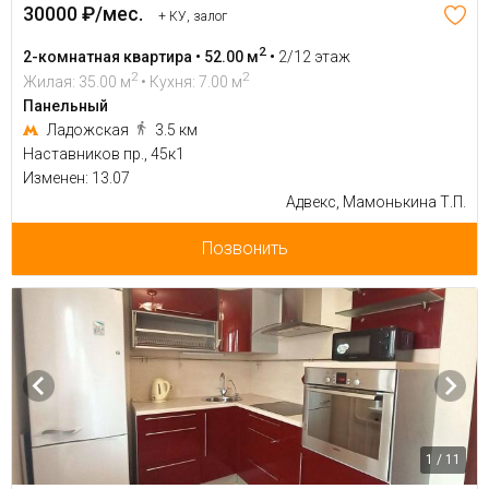
30000 ₽/мес.
+ КУ, залог
2
2-комнатная квартира • 52.00 м
•
2/12 этаж
2
2
Жилая: 35.00 м
• Кухня: 7.00 м
Панельный
Ладожская
3.5 км
Наставников пр., 45к1
Изменен: 13.07
Адвекс, Мамонькина Т.П.
Позвонить
1 / 11