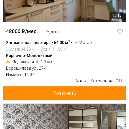
1 / 15
48000 ₽/мес.
+ КУ, залог
2
2-комнатная квартира • 64.00 м
•
5/22 этаж
2
2
Жилая: 34.20 м
• Кухня: 11.00 м
Кирпично-Монолитный
Ладожская
1.1 км
Ворошилова ул., 27к1
Изменен: 14.07
Адвекс, Котосонова О.Н.
Позвонить