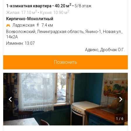
2
1-комнатная квартира • 40.20 м
•
5/8 этаж
2
2
Жилая: 17.10 м
• Кухня: 10.90 м
Кирпично-Монолитный
Ладожская
7.4 км
Всеволожский, Ленинградская область, Янино-1, Новая ул.,
14к2А
Изменен: 13.07
Адвекс, Дробчак О.Г.
Позвонить
1 / 6