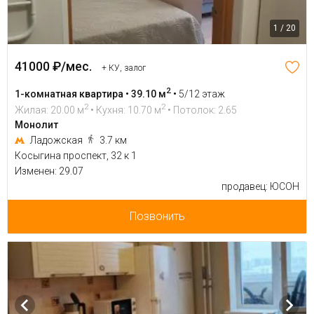
1 / 20
41000 ₽/мес.
+ КУ, залог
2
1-комнатная квартира • 39.10 м
•
5/12 этаж
2
2
Жилая: 20.00 м
• Кухня: 10.70 м
• Потолок: 2.65
Монолит
Ладожская
3.7 км
Косыгина проспект, 32 к 1
Изменен: 29.07
продавец: ЮСОН
Позвонить