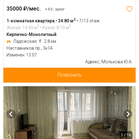
35000 ₽/мес.
+ КУ, залог
2
1-комнатная квартира • 34.80 м
•
7/13 этаж
2
2
Жилая: 14.90 м
• Кухня: 8.10 м
Кирпично-Монолитный
Ладожская
2.8 км
Наставников пр., 3к1А
Изменен: 13.07
Адвекс, Молькова Ю.А.
Позвонить
1 / 16