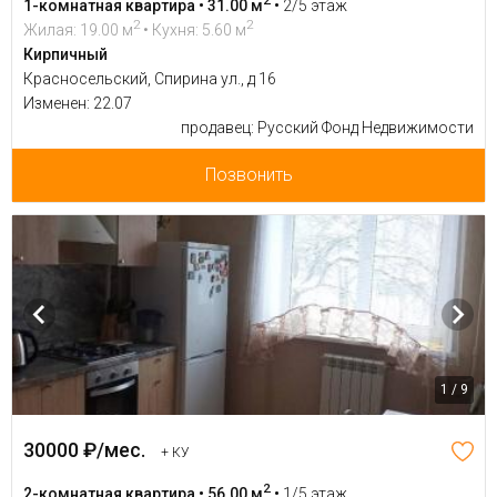
1-комнатная квартира • 31.00 м
•
2/5 этаж
2
2
Жилая: 19.00 м
• Кухня: 5.60 м
Кирпичный
Красносельский, Спирина ул., д 16
Изменен: 22.07
продавец: Русский Фонд Недвижимости
Позвонить
1 / 9
30000 ₽/мес.
+ КУ
2
2-комнатная квартира • 56.00 м
•
1/5 этаж