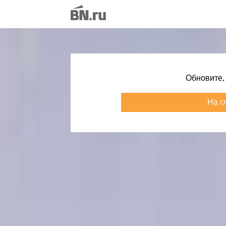
Обновите,
На г