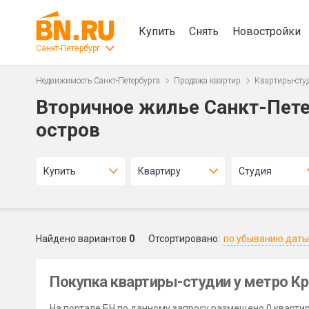
Купить
Снять
Новостройки
Санкт-Петербург
Недвижимость Санкт-Петербурга
Продажа квартир
Квартиры-сту
Вторичное жилье Санкт-Пете
остров
Купить
Квартиру
Студия
Найдено вариантов
0
Отсортировано:
по убыванию даты
Покупка квартиры-студии у метро Кр
На портале БН по данному запросу размещено 0 квартир