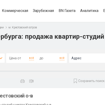
Коммерческая
Зарубежная
BN Газета
Аналитика
дии
м. Крестовский остров
рбурга: продажа квартир-студий
всё
всё
Адрес
Сохранить поиск
естовский о-в
-студий у метро Крестовский о-в.