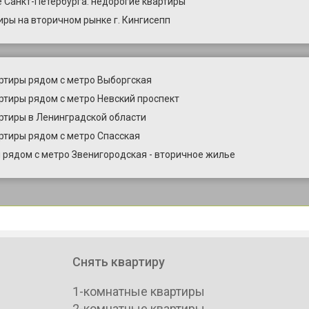
 Санкт-Петербурга: недорогие квартиры
иры на вторичном рынке г. Кингисепп
ртиры рядом с метро Выборгская
ртиры рядом с метро Невский проспект
ртиры в Ленинградской области
ртиры рядом с метро Спасская
 рядом с метро Звенигородская - вторичное жилье
Снять квартиру
1-комнатные квартиры
2-комнатные квартиры