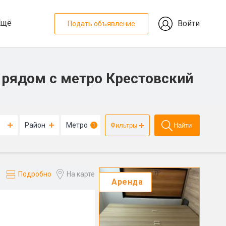
Ещё
Войти
Подать объявление
 рядом с метро Крестовский
Район
Метро
Фильтры
Найти
1
Подробно
На карте
Аренда