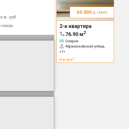
60 000
р./мес.
-в - руб.
2-к квартира
-показ.
2
76.90
м
Озерки
Афанасьевская улица,
«1»
что это?