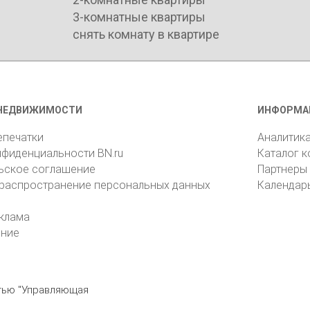
3-комнатные квартиры
снять комнату в квартире
НЕДВИЖИМОСТИ
ИНФОРМА
епечатки
Аналитик
нфиденциальности BN.ru
Каталог 
ьское соглашение
Партнеры
 распространение персональных данных
Календар
клама
ение
стью "Управляющая