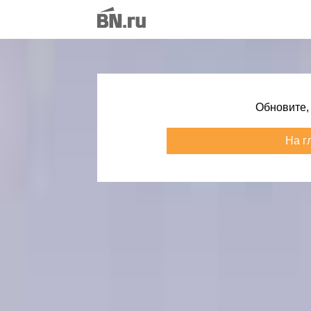
Обновите,
На г