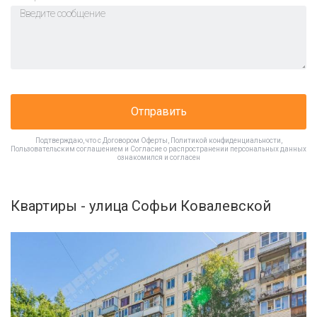
Отправить
Подтверждаю, что с
Договором Оферты
,
Политикой конфиденциальности
,
Пользовательским соглашением
и
Согласие о распространении персональных данных
ознакомился и согласен
Квартиры - улица Софьи Ковалевской