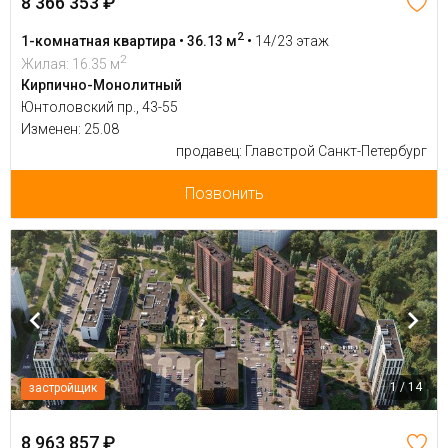
8 366 353 ₽
2
1-комнатная квартира • 36.13 м
•
14/23 этаж
2
Жилая: 16.35 м
Кирпично-Монолитный
Юнтоловский пр., 43-55
Изменен: 25.08
продавец: Главстрой Санкт-Петербург
Позвонить
1 / 14
застройщик
8 963 857 ₽