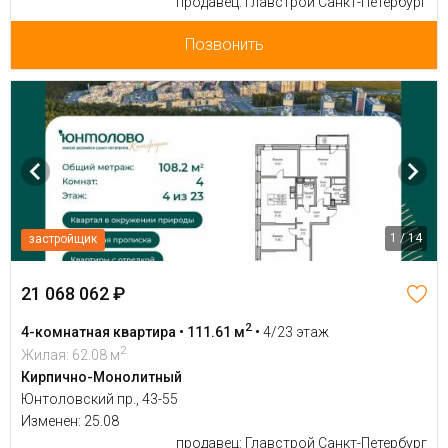
продавец: Главстрой Санкт-Петербург
Позвонить
1 / 14
застройщик
21 068 062 ₽
2
4-комнатная квартира • 111.61 м
•
4/23 этаж
2
Жилая: 62.08 м
Кирпично-Монолитный
Юнтоловский пр., 43-55
Изменен: 25.08
продавец: Главстрой Санкт-Петербург