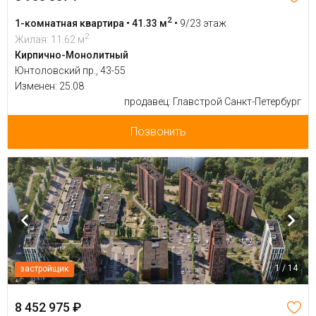
2
1-комнатная квартира • 41.33 м
•
9/23 этаж
2
Жилая: 11.62 м
Кирпично-Монолитный
Юнтоловский пр., 43-55
Изменен: 25.08
продавец: Главстрой Санкт-Петербург
Позвонить
1 / 14
застройщик
8 452 975 ₽