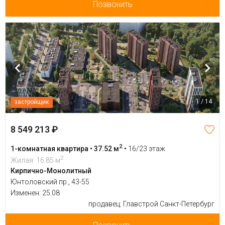
Позвонить
1 / 14
застройщик
8 549 213 ₽
2
1-комнатная квартира • 37.52 м
•
16/23 этаж
2
Жилая: 16.85 м
Кирпично-Монолитный
Юнтоловский пр., 43-55
Изменен: 25.08
продавец: Главстрой Санкт-Петербург