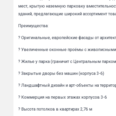
мест, крытую наземную парковку вместительно
зданий, предлагающие широкий ассортимент това
Преимущества:
? Оригинальные, европейские фасады от архите
Пожал
? Увеличенные оконные проёмы с живописными 
Ваше имя
? Жилье у парка (граничит с Центральным парко
? Закрытые дворы без машин (корпуса 3-6)
E-mail
*
? Ландшафтный дизайн и арт-объекты на террито
? Коммерция на первых этажах корпусов 3-6
? Высота потолков в квартирах 2,76 м