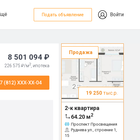
Ещё
Войти
Подать объявление
Продажа
8 501 094 ₽
2
226 575 ₽/м
, ипотека
7 (812) XXX-XX-04
19 250
тыс.р.
2-к квартира
2
64.20
м
Проспект Просвещения
Руднева ул., строение 1,
15