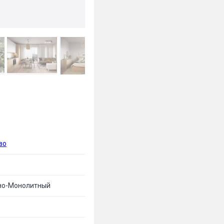
во
но-Монолитный