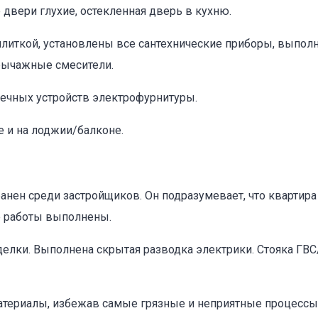
двери глухие, остекленная дверь в кухню.
плиткой, установлены все сантехнические приборы, выпол
рычажные смесители.
нечных устройств электрофурнитуры.
е и на лоджии/балконе.
нен среди застройщиков. Он подразумевает, что квартир
е работы выполнены.
лки. Выполнена скрытая разводка электрики. Стояка ГВС/
атериалы, избежав самые грязные и неприятные процессы,