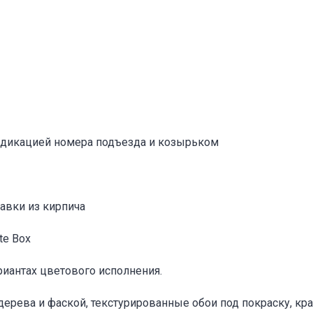
Адрес указан неверно
Цена указана неверно
Другое
е
*
индикацией номера подъезда и козырьком
Отменить
Отправить
авки из кирпича
te Box
риантах цветового исполнения.
 дерева и фаской, текстурированные обои под покраску, к