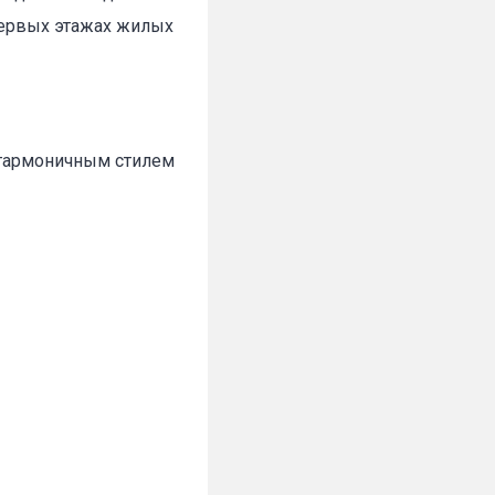
первых этажах жилых
 гармоничным стилем
✕