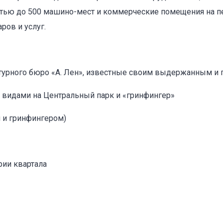
стью до 500 машино-мест и коммерческие помещения на 
ров и услуг.
ктурного бюро «А. Лен», известные своим выдержанным и
оваться на объявление
видами на Центральный парк и «гринфингер»
м и гринфингером)
рии квартала
Объект не продается (не сдается)
Указанные характеристики отличаются от фактических