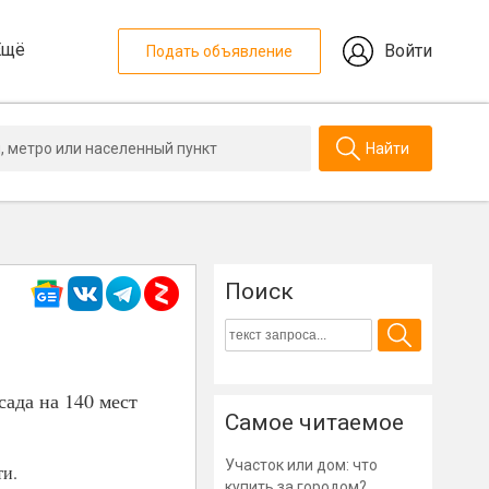
Ещё
Войти
Подать объявление
Найти
Поиск
ада на 140 мест
Самое читаемое
Участок или дом: что
ти.
купить за городом?