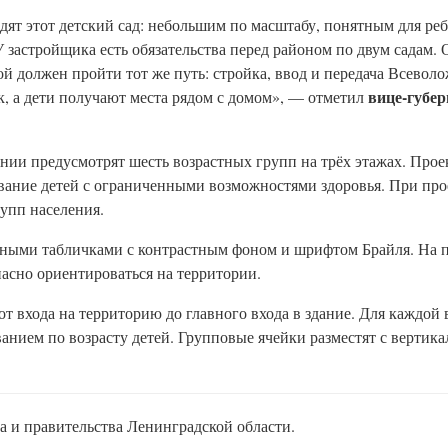
ят этот детский сад: небольшим по масштабу, понятным для реб
застройщика есть обязательства перед районом по двум садам. 
й должен пройти тот же путь: стройка, ввод и передача Всевол
вице-губе
к, а дети получают места рядом с домом», — отметил
здании предусмотрят шесть возрастных групп на трёх этажах. Пр
ывание детей с ограниченными возможностями здоровья. При пр
упп населения.
нными табличками с контрастным фоном и шрифтом Брайля. На 
пасно ориентироваться на территории.
 входа на территорию до главного входа в здание. Для каждой
ванием по возрасту детей. Групповые ячейки разместят с верти
 и правительства Ленинградской области.