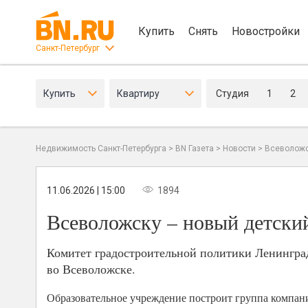
Купить
Снять
Новостройки
Санкт-Петербург
Купить
Квартиру
Студия
1
2
Недвижимость Санкт-Петербурга
>
BN Газета
>
Новости
>
Всеволожс
11.06.2026 | 15:00
1894
Всеволожску – новый детски
Комитет градостроительной политики Ленинградс
во Всеволожске.
Образовательное учреждение построит группа компан