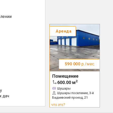
елении
Аренда
590 000
р./мес.
Помещение
2
600.00
м
Шушары
у
Шушары поселение, 3-й
х дач
Бадаевский проезд, 21
что это?