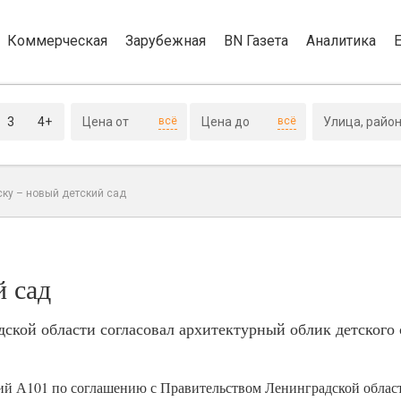
Коммерческая
Зарубежная
BN Газета
Аналитика
3
4+
всё
всё
ку – новый детский сад
й сад
кой области согласовал архитектурный облик детского с
ий А101 по соглашению с Правительством Ленинградской облас