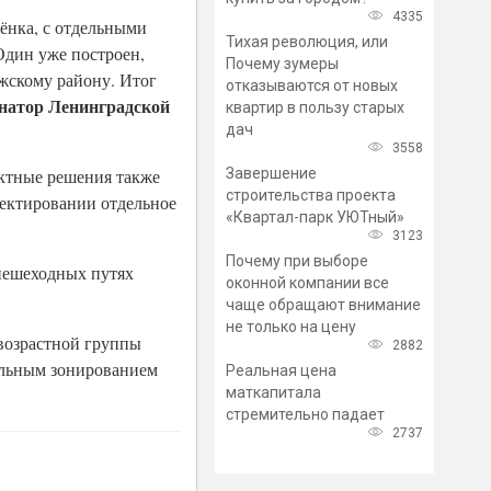
4335
ёнка, с отдельными
Тихая революция, или
Один уже построен,
Почему зумеры
ожскому району. Итог
отказываются от новых
рнатор Ленинградской
квартир в пользу старых
дач
3558
Завершение
оектные решения также
строительства проекта
оектировании отдельное
«Квартал-парк УЮТный»
3123
Почему при выборе
пешеходных путях
оконной компании все
чаще обращают внимание
не только на цену
 возрастной группы
2882
кальным зонированием
Реальная цена
маткапитала
стремительно падает
2737