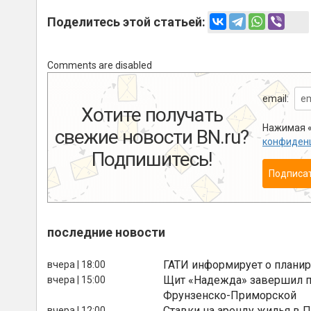
Поделитесь этой статьей:
Comments are disabled
email:
Хотите получать
Нажимая «
свежие новости BN.ru?
конфиден
Подпишитесь!
Подписа
последние новости
ГАТИ информирует о планир
вчера | 18:00
Щит «Надежда» завершил п
вчера | 15:00
Фрунзенско-Приморской
Ставки на аренду жилья в 
вчера | 12:00