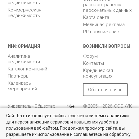
недвижимость
распространение
Коммерческая
персональных данных
недвижимость
Карта сайта
Медийная реклама
PR продвижение
ИНФОРМАЦИЯ
ВОЗНИКЛИ ВОПРОСЫ
Аналитика
Форум
недвижимости
Контакты
Каталог компаний
Юридическая
Партнеры
консультация
Календарь
мероприятий
Обратная связь
Учредитель - Общество
16+
© 2005 – 2026, ООО «УК
с ограниченной
«БН»
Сайт bn.ru использует файлы «cookie» и системы аналитики
ответственностью
"Управляющая
196105, Санкт-
для персонализации сервисов и повышения удобства
компания "Бюллетень
Петербург, пр. Юрия
пользования веб-сайтом. Продолжая просмотр сайта, вы
недвижимости"
Гагарина, 1
разрешаете их использование и соглашаетесь на обработку