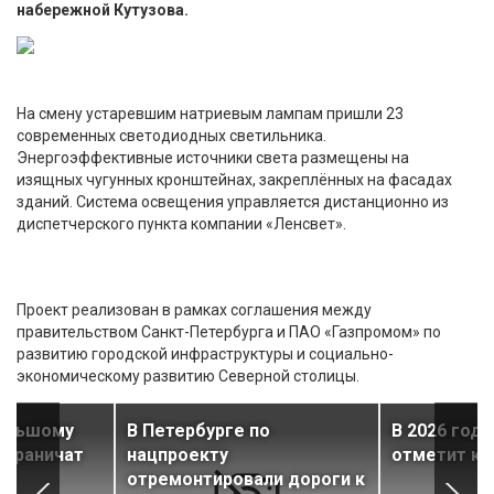
набережной Кутузова.
На смену устаревшим натриевым лампам пришли 23
современных светодиодных светильника.
Энергоэффективные источники света размещены на
изящных чугунных кронштейнах, закреплённых на фасадах
зданий. Система освещения управляется дистанционно из
диспетчерского пункта компании «Ленсвет».
Проект реализован в рамках соглашения между
правительством Санкт-Петербурга и ПАО «Газпромом» по
развитию городской инфраструктуры и социально-
экономическому развитию Северной столицы.
ольшому
В Петербурге по
В 2026 году
 ограничат
нацпроекту
отметит юб
отремонтировали дороги к