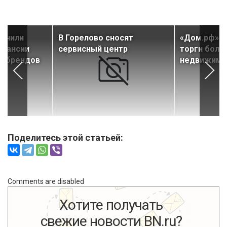
яснили
В Горелово сносят
«Дом.рф» в
спансии
сервисный центр
торги более
х брендов
недвижимо
Поделитесь этой статьей:
Comments are disabled
Хотите получать
свежие новости BN.ru?