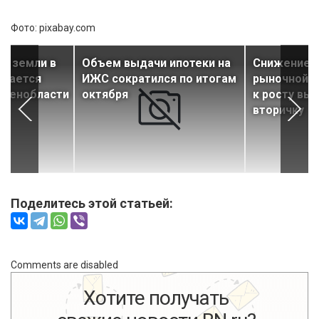
Фото: pixabay.com
и земли в
Объем выдачи ипотеки на
Снижение с
ижается
ИЖС сократился по итогам
рыночной и
 Ленобласти
октября
к росту вы
вторичку
Поделитесь этой статьей:
Comments are disabled
Хотите получать