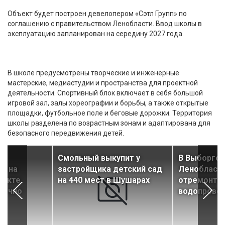
Объект будет построен девелопером «Сэтл Групп» по
соглашению с правительством Ленобласти. Ввод школы в
эксплуатацию запланирован на середину 2027 года.
В школе предусмотрены творческие и инженерные
мастерские, медиастудии и пространства для проектной
деятельности. Спортивный блок включает в себя большой
игровой зал, залы хореографии и борьбы, а также открытые
площадки, футбольное поле и беговые дорожки. Территория
школы разделена по возрастным зонам и адаптирована для
безопасного передвижения детей.
Смольный выкупит у
В Выборгск
и на
застройщика детский сад
Ленобласт
пекте
на 440 мест в Шушарах
отремонти
рочно
водопрово