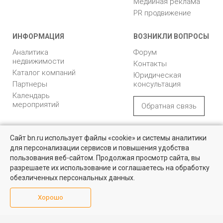
Медийная реклама
PR продвижение
ИНФОРМАЦИЯ
ВОЗНИКЛИ ВОПРОСЫ
Аналитика
Форум
недвижимости
Контакты
Каталог компаний
Юридическая
Партнеры
консультация
Календарь
мероприятий
Обратная связь
Учредитель - Общество
16+
© 2005 – 2026, ООО «УК
Сайт bn.ru использует файлы «cookie» и системы аналитики
с ограниченной
«БН»
для персонализации сервисов и повышения удобства
ответственностью
"Управляющая
196105, Санкт-
пользования веб-сайтом. Продолжая просмотр сайта, вы
компания "Бюллетень
Петербург, пр. Юрия
разрешаете их использование и соглашаетесь на обработку
недвижимости"
Гагарина, 1
обезличенных персональных данных.
8 (812) 331-93-56
Хорошо
reklama@bn.ru