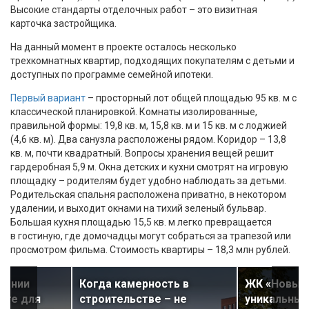
Высокие стандарты отделочных работ – это визитная
карточка застройщика.
На данный момент в проекте осталось несколько
трехкомнатных квартир, подходящих покупателям с детьми и
доступных по программе семейной ипотеки.
Первый вариант
– просторный лот общей площадью 95 кв. м с
классической планировкой. Комнаты изолированные,
правильной формы: 19,8 кв. м, 15,8 кв. м и 15 кв. м с лоджией
(4,6 кв. м). Два санузла расположены рядом. Коридор – 13,8
кв. м, почти квадратный. Вопросы хранения вещей решит
гардеробная 5,9 м. Окна детских и кухни смотрят на игровую
площадку – родителям будет удобно наблюдать за детьми.
Родительская спальня расположена приватно, в некотором
удалении, и выходит окнами на тихий зеленый бульвар.
Большая кухня площадью 15,5 кв. м легко превращается
в гостиную, где домочадцы могут собраться за трапезой или
просмотром фильма. Стоимость квартиры – 18,3 млн рублей.
жении
Когда камерность в
ЖК «Новый 
йте для
строительстве – не
уникальный