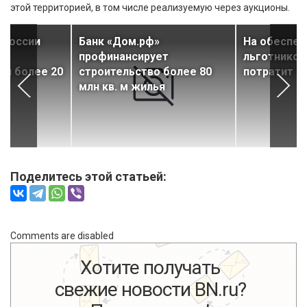
этой территорией, в том числе реализуемую через аукционы.
в России
Банк «Дом.рф»
На обеспе
профинансирует
льготников
ли более 20
строительство более 80
потратит 9
млн кв. м жилья
Поделитесь этой статьей:
Comments are disabled
Хотите получать
свежие новости BN.ru?