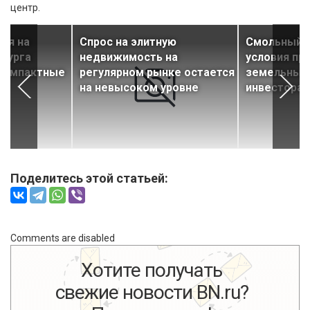
центр.
ья на
Спрос на элитную
Смольный 
рбурга
недвижимость на
условия пр
компактные
регулярном рынке остается
земельных 
на невысоком уровне
инвестора
Поделитесь этой статьей:
Comments are disabled
Хотите получать
свежие новости BN.ru?