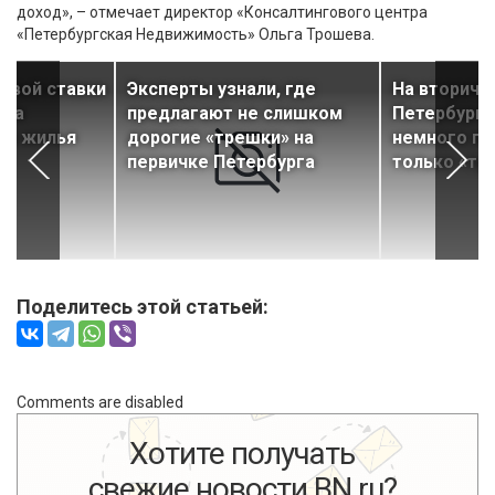
доход», – отмечает директор «Консалтингового центра
«Петербургская Недвижимость» Ольга Трошева.
евой ставки
Эксперты узнали, где
На вторичн
 на
предлагают не слишком
Петербурга
ок жилья
дорогие «трешки» на
немного п
первичке Петербурга
только «тр
Поделитесь этой статьей:
Comments are disabled
Хотите получать
свежие новости BN.ru?