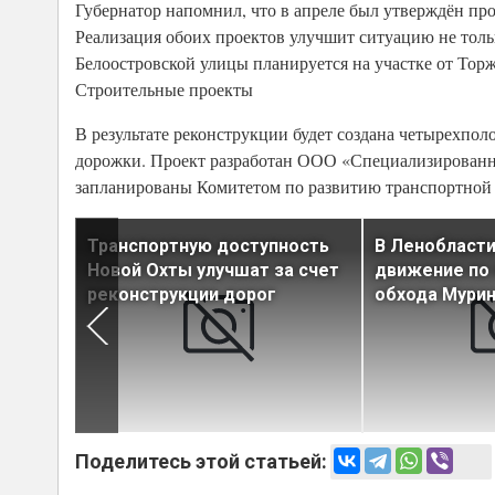
Губернатор напомнил, что в апреле был утверждён пр
Реализация обоих проектов улучшит ситуацию не толь
Белоостровской улицы планируется на участке от То
Строительные проекты
В результате реконструкции будет создана четырехпол
дорожки. Проект разработан ООО «Специализированн
запланированы Комитетом по развитию транспортной 
анции
Транспортную доступность
В Ленобласт
»
Новой Охты улучшат за счет
движение по 
реконструкции дорог
обхода Мури
Поделитесь этой статьей: