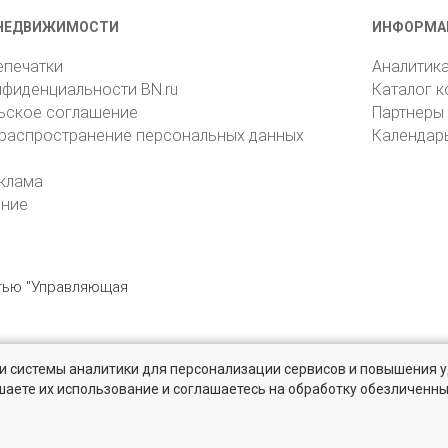
НЕДВИЖИМОСТИ
ИНФОРМА
епечатки
Аналитик
нфиденциальности BN.ru
Каталог 
ьское соглашение
Партнеры
 распространение персональных данных
Календар
клама
ение
стью "Управляющая
» и системы аналитики для персонализации сервисов и повышения 
6105, Санкт-Петербург, пр. Юрия Гагарина, 1
reklama@bn.ru
шаете их использование и соглашаетесь на обработку обезличенн