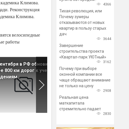
Академика Климова.
4366
щади. Реконструкция
Тихая революция, или
адемика Климова.
Почему зумеры
отказываются от новых
квартир в пользу старых
дач
явятся велосипедные
3644
ые работы
Завершение
строительства проекта
«Квартал-парк УЮТный»
3162
сентября в РФ обновили
Беглов: Готовность станции
Почему при выборе
е 800 км дорог к учебным
метро «Юго-Западная»
оконной компании все
едениям
достигла 90%
чаще обращают внимание
не только на цену
2908
Реальная цена
маткапитала
стремительно падает
2830