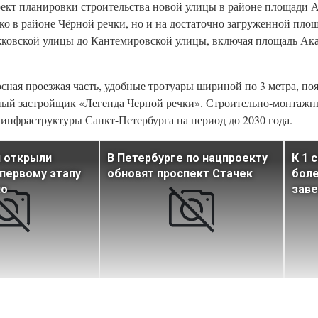
оект планировки строительства новой улицы в районе площади 
ко в районе Чёрной речки, но и на достаточно загруженной пло
ржковской улицы до Кантемировской улицы, включая площадь Ак
осная проезжая часть, удобные тротуары шириной по 3 метра, по
ый застройщик «Легенда Черной речки». Строительно-монтажн
инфраструктуры Санкт-Петербурга на период до 2030 года.
и открыли
В Петербурге по нацпроекту
К 1 
первому этапу
обновят проспект Стачек
боле
но
зав