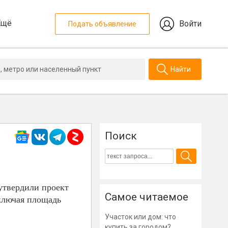
Ещё
Войти
Подать объявление
Найти
Поиск
утвердили проект
Самое читаемое
ключая площадь
Участок или дом: что
купить за городом?