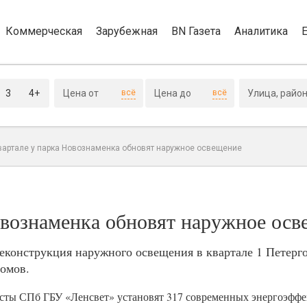
Коммерческая
Зарубежная
BN Газета
Аналитика
3
4+
всё
всё
вартале у парка Новознаменка обновят наружное освещение
овознаменка обновят наружное осв
реконструкция наружного освещения в квартале 1 Петерг
омов.
исты СПб ГБУ «Ленсвет» установят 317 современных энергоэфф