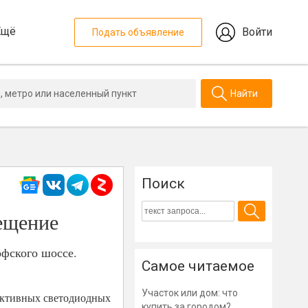
Ещё
Войти
Подать объявление
Найти
Поиск
ещение
офского шоссе.
Самое читаемое
Участок или дом: что
ективных светодиодных
купить за городом?