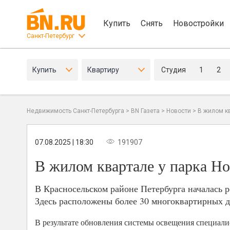
Купить
Снять
Новостройки
Санкт-Петербург
Купить
Квартиру
Студия
1
2
Недвижимость Санкт-Петербурга
>
BN Газета
>
Новости
>
В жилом к
07.08.2025 | 18:30
191907
В жилом квартале у парка Н
В Красносельском районе Петербурга началась 
Здесь расположены более 30 многоквартирных д
В результате обновления системы освещения специал