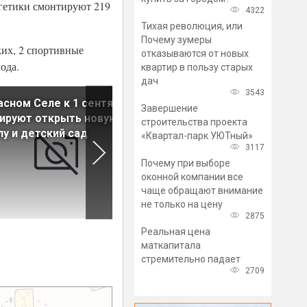
ргетики смонтируют 219
4322
Тихая революция, или
Почему зумеры
ких, 2 спортивные
отказываются от новых
ода.
квартир в пользу старых
дач
3543
асном Селе к 1 сентября
Петербург и Ленобласть
Завершение
ируют открыть новую
получат кредиты на
строительства проекта
у и детский сад
модернизацию ЖКХ
«Квартал-парк УЮТный»
3117
Почему при выборе
оконной компании все
чаще обращают внимание
не только на цену
2875
Реальная цена
маткапитала
стремительно падает
2709