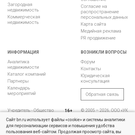
Загородная
Согласие на
недвижимость
распространение
Коммерческая
персональных данных
недвижимость
Карта сайта
Медийная реклама
PR продвижение
ИНФОРМАЦИЯ
ВОЗНИКЛИ ВОПРОСЫ
Аналитика
Форум
недвижимости
Контакты
Каталог компаний
Юридическая
Партнеры
консультация
Календарь
мероприятий
Обратная связь
Учредитель - Общество
16+
© 2005 – 2026, ООО «УК
с ограниченной
«БН»
Сайт bn.ru использует файлы «cookie» и системы аналитики
ответственностью
"Управляющая
196105, Санкт-
для персонализации сервисов и повышения удобства
компания "Бюллетень
Петербург, пр. Юрия
пользования веб-сайтом. Продолжая просмотр сайта, вы
недвижимости"
Гагарина, 1