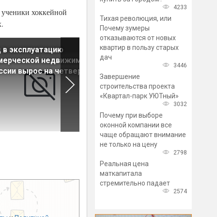
4233
я ученики хоккейной
Тихая революция, или
.
Почему зумеры
отказываются от новых
квартир в пользу старых
 в эксплуатацию
Рынок коворкингов
дач
мерческой недвижимости
Петербурга демонстрирует
3446
ссии вырос на четверть
признаки замедления роста
Завершение
строительства проекта
«Квартал-парк УЮТный»
3032
Почему при выборе
оконной компании все
чаще обращают внимание
не только на цену
2798
Реальная цена
маткапитала
стремительно падает
2574