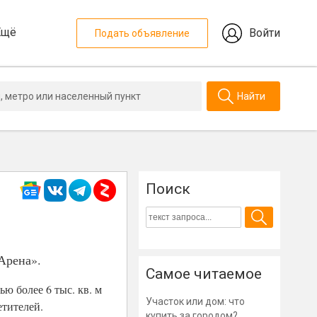
Ещё
Войти
Подать объявление
Найти
Поиск
Арена».
Самое читаемое
 более 6 тыс. кв. м
Участок или дом: что
етителей.
купить за городом?