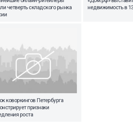
пнейшие онлайн-ритейлеры
«Дом.рф» выставит
ли четверть складского рынка
недвижимость в 13
сии
ок коворкингов Петербурга
онстрирует признаки
едления роста