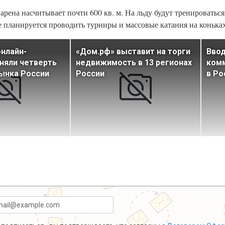
 арена насчитывает почти 600 кв. м. На льду будут тренироватьс
 планируется проводить турниры и массовые катания на коньках
нлайн-
«Дом.рф» выставит на торги
Ввод
няли четверть
недвижимость в 13 регионах
ком
ынка России
России
в Ро