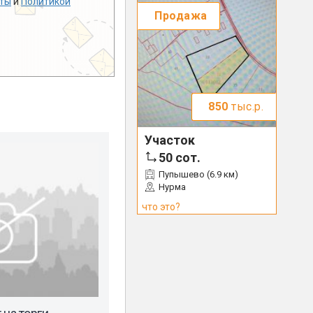
ты
и
Политикой
Продажа
850
тыс.р.
Участок
50
сот.
Пупышево (6.9 км)
Нурма
что это?