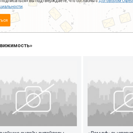
подписаться» вы подтверждаете, что согласны с
Договором Офер
циальности
.
ться
движимость»