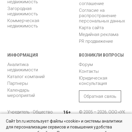
недвижимость
соглашение
Загородная
Согласие на
недвижимость
распространение
Коммерческая
персональных данных
недвижимость
Карта сайта
Медийная реклама
PR продвижение
ИНФОРМАЦИЯ
ВОЗНИКЛИ ВОПРОСЫ
Аналитика
Форум
недвижимости
Контакты
Каталог компаний
Юридическая
Партнеры
консультация
Календарь
мероприятий
Обратная связь
Учредитель - Общество
16+
© 2005 – 2026, ООО «УК
с ограниченной
«БН»
Сайт bn.ru использует файлы «cookie» и системы аналитики
ответственностью
"Управляющая
196105, Санкт-
для персонализации сервисов и повышения удобства
Коммерческая недвижимость
компания "Бюллетень
Петербург, пр. Юрия