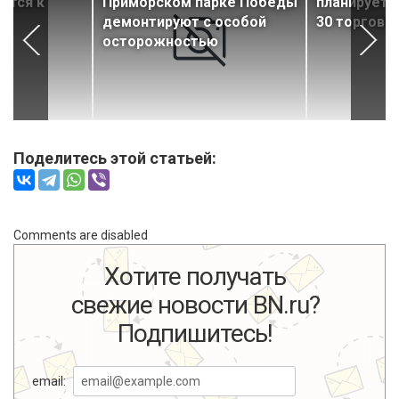
ится к
Приморском парке Победы
планируетс
демонтируют с особой
30 торговы
осторожностью
Поделитесь этой статьей:
Comments are disabled
Хотите получать
свежие новости BN.ru?
Подпишитесь!
email: