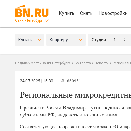
Купить
Снять
Новостройки
Санкт-Петербург
Купить
Квартиру
Студия
1
2
Недвижимость Санкт-Петербурга
>
BN Газета
>
Новости
>
Региональ
24.07.2025 | 16:30
660951
Региональные микрокредитны
Президент России Владимир Путин подписал за
субъектами РФ, выдавать ипотечные займы.
Соответствующие поправки вносятся в закон «О микр