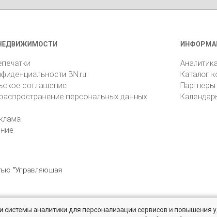
НЕДВИЖИМОСТИ
ИНФОРМА
епечатки
Аналитик
нфиденциальности BN.ru
Каталог 
ьское соглашение
Партнеры
 распространение персональных данных
Календар
клама
ение
стью "Управляющая
» и системы аналитики для персонализации сервисов и повышения 
6105, Санкт-Петербург, пр. Юрия Гагарина, 1
reklama@bn.ru