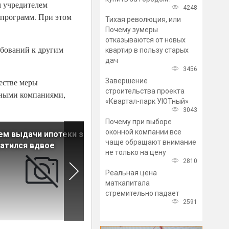
м учредителем
4248
 программ. При этом
Тихая революция, или
Почему зумеры
отказываются от новых
ебований к другим
квартир в пользу старых
дач
3456
Завершение
честве меры
строительства проекта
тными компаниями,
«Квартал-парк УЮТный»
3043
Почему при выборе
оконной компании все
м выдачи ипотеки за год
Ипотечные ставки
чаще обращают внимание
атился вдвое
предлагают
не только на цену
дифференцировать для
2810
разных городов РФ
Реальная цена
маткапитала
стремительно падает
2591