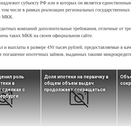
адлежит субъекту РФ или в которых он является единственны
в том числе в рамках реализации региональных государственных
й МКК.
редитных компаний дополнительные требования, отличные от тр
чень таких МКК на своем официальном сайте.
л и выплаты в размере 450 тысяч рублей, предоставляемые в ка
ное погашение ипотечных займов, выданных такими микрокреди
ценил роль
Доля ипотеки на первичку в
Объе
теки в
общем объем выдач
сокр
 сделках с
продолжает сокращаться
тербурге