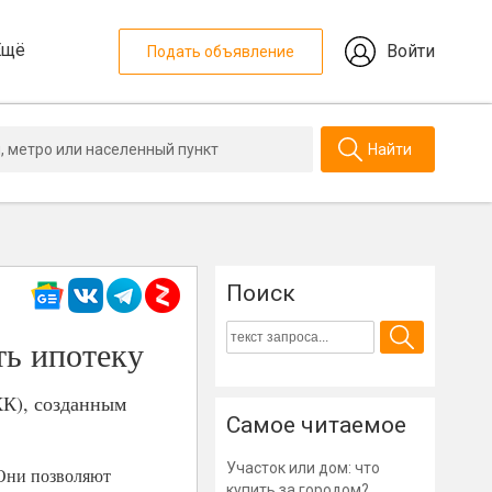
Ещё
Войти
Подать объявление
Найти
Поиск
ть ипотеку
КК), созданным
Самое читаемое
Участок или дом: что
 Они позволяют
купить за городом?