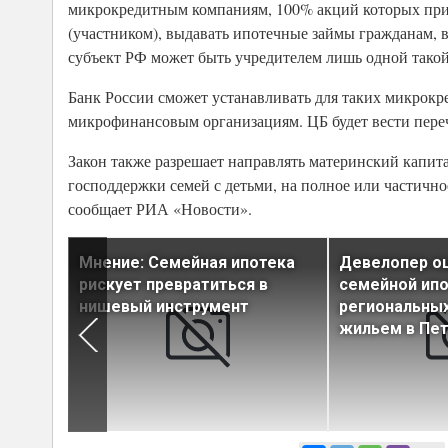
микрокредитным компаниям, 100% акций которых прин
(участником), выдавать ипотечные займы гражданам, 
субъект РФ может быть учредителем лишь одной тако
Банк России сможет устанавливать для таких микрок
микрофинансовым организациям. ЦБ будет вести пере
Закон также разрешает направлять материнский капита
господдержки семей с детьми, на полное или частич
сообщает РИА «Новости».
Мнение: Семейная ипотека
Девелопер о
рискует превратиться в
семейной ипо
ля
нишевый инструмент
региональных
жильем в Пе