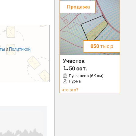
Продажа
850
тыс.р.
ты
и
Политикой
Участок
50
сот.
Пупышево (6.9 км)
Нурма
что это?