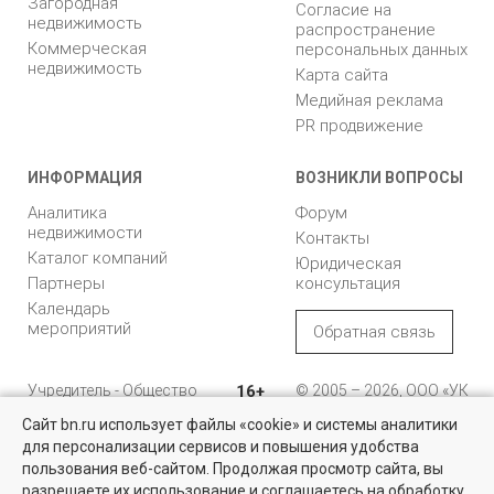
Загородная
Согласие на
недвижимость
распространение
Коммерческая
персональных данных
недвижимость
Карта сайта
Медийная реклама
PR продвижение
ИНФОРМАЦИЯ
ВОЗНИКЛИ ВОПРОСЫ
Аналитика
Форум
недвижимости
Контакты
Каталог компаний
Юридическая
Партнеры
консультация
Календарь
мероприятий
Обратная связь
Учредитель - Общество
16+
© 2005 – 2026, ООО «УК
с ограниченной
«БН»
Сайт bn.ru использует файлы «cookie» и системы аналитики
ответственностью
"Управляющая
196105, Санкт-
для персонализации сервисов и повышения удобства
Квартиры на вторичном рынке
компания "Бюллетень
Петербург, пр. Юрия
пользования веб-сайтом. Продолжая просмотр сайта, вы
недвижимости"
Гагарина, 1
Более 10 тысяч квартир в Санкт-Петербурге и области от
разрешаете их использование и соглашаетесь на обработку