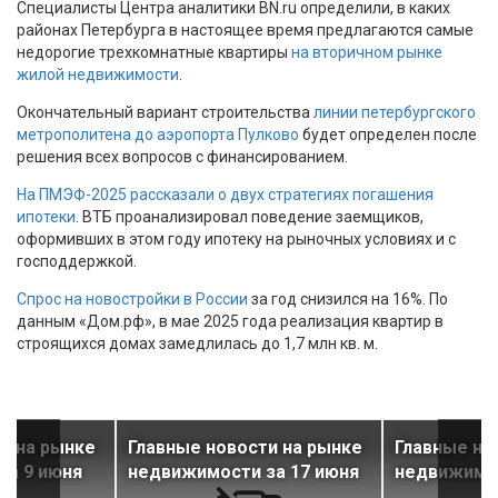
Специалисты Центра аналитики BN.ru определили, в каких
районах Петербурга в настоящее время предлагаются самые
недорогие трехкомнатные квартиры
на вторичном рынке
жилой недвижимости
.
Окончательный вариант строительства
линии петербургского
метрополитена до аэропорта Пулково
будет определен после
решения всех вопросов с финансированием.
На ПМЭФ-2025 рассказали о двух стратегиях погашения
ипотеки
. ВТБ проанализировал поведение заемщиков,
оформивших в этом году ипотеку на рыночных условиях и с
господдержкой.
Спрос на новостройки в России
за год снизился на 16%. По
данным «Дом.рф», в мае 2025 года реализация квартир в
строящихся домах замедлилась до 1,7 млн кв. м.
и на рынке
Главные новости на рынке
Главные но
за 9 июня
недвижимости за 17 июня
недвижимос