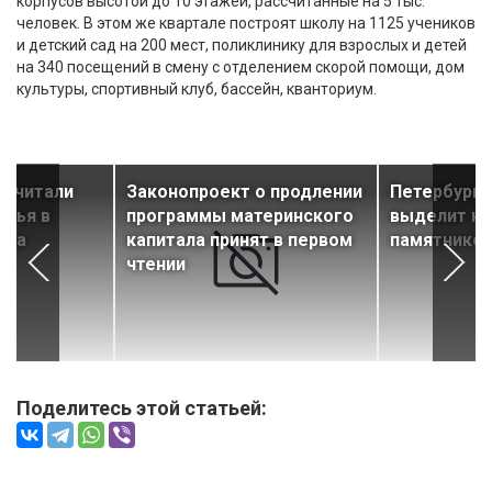
корпусов высотой до 10 этажей, рассчитанные на 5 тыс.
человек. В этом же квартале построят школу на 1125 учеников
и детский сад на 200 мест, поликлинику для взрослых и детей
на 340 посещений в смену с отделением скорой помощи, дом
культуры, спортивный клуб, бассейн, кванториум.
дсчитали
Законопроект о продлении
Петербург з
илья в
программы материнского
выделит на
ода
капитала принят в первом
памятников
чтении
Поделитесь этой статьей: