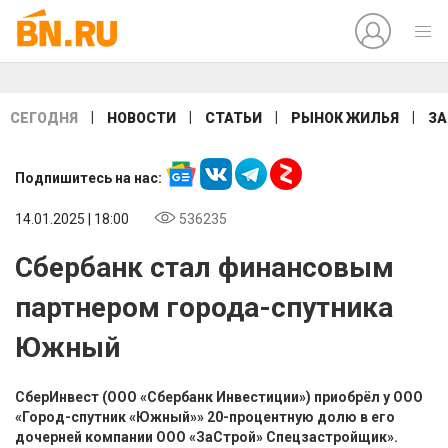
|
|
|
|
СЕГОДНЯ
НОВОСТИ
СТАТЬИ
РЫНОК ЖИЛЬЯ
ЗА
Подпишитесь на нас:
14.01.2025 | 18:00
536235
Сбербанк стал финансовым
партнером города-спутника
Южный
СберИнвест (ООО «Сбербанк Инвестиции») приобрёл у ООО
«Город-спутник «Южный»» 20-процентную долю в его
дочерней компании ООО «ЗаСтрой» Спецзастройщик».