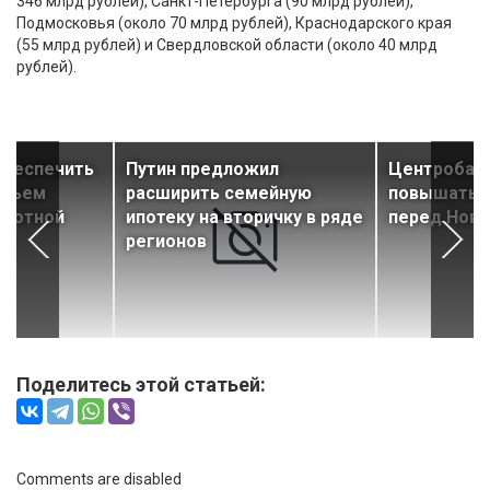
346 млрд рублей), Санкт-Петербурга (90 млрд рублей),
Подмосковья (около 70 млрд рублей), Краснодарского края
(55 млрд рублей) и Свердловской области (около 40 млрд
рублей).
обеспечить
Путин предложил
Центробанк
объем
расширить семейную
повышать к
ьготной
ипотеку на вторичку в ряде
перед Нов
регионов
Поделитесь этой статьей:
Comments are disabled