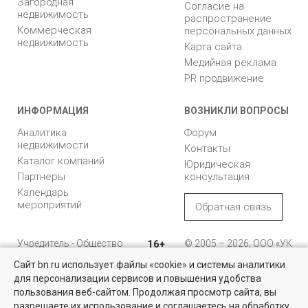
Загородная
Согласие на
недвижимость
распространение
Коммерческая
персональных данных
недвижимость
Карта сайта
Медийная реклама
PR продвижение
ИНФОРМАЦИЯ
ВОЗНИКЛИ ВОПРОСЫ
Аналитика
Форум
недвижимости
Контакты
Каталог компаний
Юридическая
Партнеры
консультация
Календарь
мероприятий
Обратная связь
Учредитель - Общество
16+
© 2005 – 2026, ООО «УК
с ограниченной
«БН»
Сайт bn.ru использует файлы «cookie» и системы аналитики
ответственностью
"Управляющая
196105, Санкт-
для персонализации сервисов и повышения удобства
Найти квартиру - это просто!
компания "Бюллетень
Петербург, пр. Юрия
пользования веб-сайтом. Продолжая просмотр сайта, вы
недвижимости"
Гагарина, 1
Выбирайте среди 14 тысяч проверенных вариантов на вторичом
разрешаете их использование и соглашаетесь на обработку