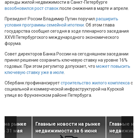
аренды жилой недвижимости в Санкт-Петербурге
возобновился рост ставок
после снижения в марте и апреле.
Президент России Владимир Путин поручил
расширить
условия программы семейной ипотеки
. Об этом глава
государства сообщил сегодня в ходе пленарного заседания
XXVII Петербургского международного экономического
форума.
Совет директоров Банка России на сегодняшнем заседании
принял решение сохранить ключевую ставку на уровне 16%
годовых. При этом регулитор допускает, что
может повысить
ключевую ставку уже в июле
.
Сбербанк профинансирует
строительство жилого комплекса
с
социальной и коммерческой инфраструктурой на Курской
улице во Фрунзенском районе Петербурга.
и на рынке
Главные новости на рынке
Главные но
за 31 мая
недвижимости за 6 июня
недвижимос