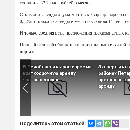
составила 32,7 тыс. рублей в месяц.
Стоимость аренды двухкомнатных квартир выросла на 6
0,52%, стоимость аренды в месяц составила 14 тыс. ру
И только средняя цена предложения трехкомнатных ква
Полный отчет об общих тенденциях на рынке жилой н
портале.
, в
В Ленобласти вырос спрос на
Эксперты выя
урга
краткосрочную аренду
районах Пете
ку»
частных домов
предлагается
аренду
Поделитесь этой статьей: