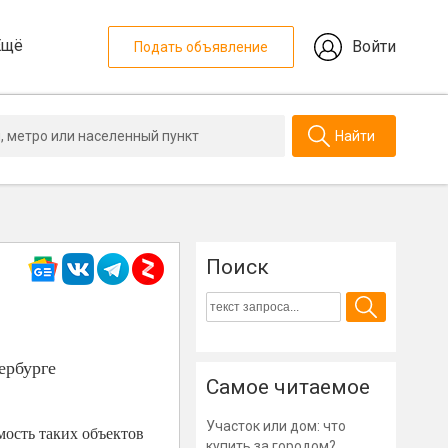
Ещё
Войти
Подать объявление
Найти
Поиск
ербурге
Самое читаемое
Участок или дом: что
мость таких объектов
купить за городом?