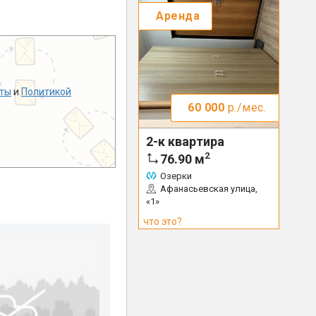
Аренда
ты
и
Политикой
60 000
р./мес.
2-к квартира
2
76.90
м
Озерки
Афанасьевская улица,
«1»
что это?