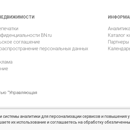
НЕДВИЖИМОСТИ
ИНФОРМА
епечатки
Аналитик
нфиденциальности BN.ru
Каталог 
ьское соглашение
Партнеры
 распространение персональных данных
Календар
клама
ение
стью "Управляющая
» и системы аналитики для персонализации сервисов и повышения 
6105, Санкт-Петербург, пр. Юрия Гагарина, 1
reklama@bn.ru
шаете их использование и соглашаетесь на обработку обезличенн