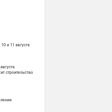
10 и 11 августа
августа
ит строительство
елении