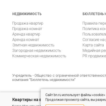
НЕДВИЖИМОСТЬ
БЮЛЛЕТЕНЬ 
Продажа квартир
Правила пер
Продажа комнат
Политика ко
Аренда квартир
Пользовател
Аренда комнат
Согласие на
Элитная недвижимость
Карта сайта
Загородная недвижимость
Медийная ре
Коммерческая недвижимость
PR продвиж
Учредитель - Общество с ограниченной ответственно
компания "Бюллетень недвижимости"
Сайт bn.ru использует файлы «cookie
© 2005 – 2026, ООО «УК «БН»
8 (812) 331-93-56
19
Квартиры на вторичном рынке
Продолжая просмотр сайта, вы разре