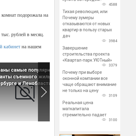
4588
Тихая революция, или
а комнат подорожала на
Почему зумеры
отказываются от новых
квартир в пользу старых
тыс. рублей в месяц.
дач
3984
й кабинет
на нашем
Завершение
строительства проекта
«Квартал-парк УЮТный»
3379
ваны самые популярные
Аналитики определили, в
Почему при выборе
анты съемного жилья в
каких районах Петербурга
оконной компании все
рбурге и Ленобласти
дешевле снять «двушку»
чаще обращают внимание
не только на цену
3109
Реальная цена
маткапитала
стремительно падает
3100