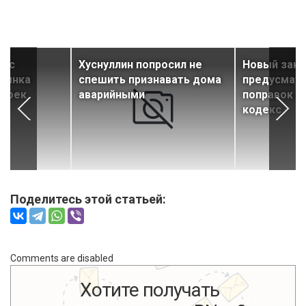
екс
Хуснуллин попросил не
Новый зак
 рынка
спешить признавать дома
предусматр
троек
аварийными
поправок 
кодекс
Поделитесь этой статьей:
Comments are disabled
Хотите получать