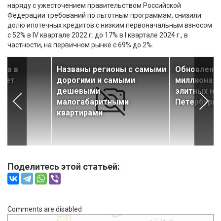
наряду с ужесточением правительством Российской
Федерации требований по льготным программам, снизили
долю ипотечных кредитов с низким первоначальным взносом
с 52% в IV квартале 2022 г. до 17% в I квартале 2024 г., в
частности, на первичном рынке с 69% до 2%.
ана в
Названы регионы с самыми
Обновлен «
анет
дорогими и самыми
миллиона» 
дешевыми
элитных но
малогабаритными
Петербурга
квартирами
Поделитесь этой статьей:
Comments are disabled