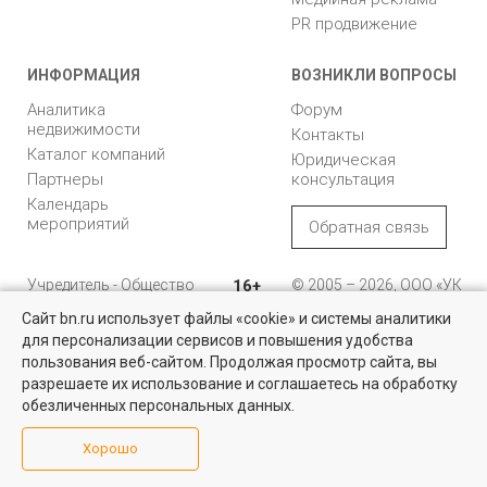
PR продвижение
ИНФОРМАЦИЯ
ВОЗНИКЛИ ВОПРОСЫ
Аналитика
Форум
недвижимости
Контакты
Каталог компаний
Юридическая
Партнеры
консультация
Календарь
мероприятий
Обратная связь
Учредитель - Общество
16+
© 2005 – 2026, ООО «УК
с ограниченной
«БН»
Сайт bn.ru использует файлы «cookie» и системы аналитики
ответственностью
"Управляющая
196105, Санкт-
для персонализации сервисов и повышения удобства
компания "Бюллетень
Петербург, пр. Юрия
пользования веб-сайтом. Продолжая просмотр сайта, вы
недвижимости"
Гагарина, 1
разрешаете их использование и соглашаетесь на обработку
обезличенных персональных данных.
8 (812) 331-93-56
Хорошо
reklama@bn.ru