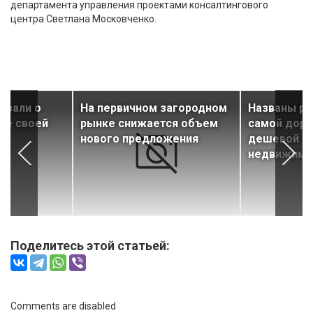
департамента управления проектами консалтингового
центра Светлана Московченко.
азали о
На первичном загородном
Названы ре
ме своей
рынке снижается объем
самой доро
нового предложения
дешевой з
недвижимо
Поделитесь этой статьей:
Comments are disabled