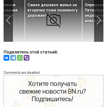
 изменил
Самое дешевое жилье на
Определен
сирования
вторичке тоже понемногу
Петербурга
астного
дорожает
недорогими
новостройк
Поделитесь этой статьей:
Comments are disabled
Хотите получать
свежие новости BN.ru?
Подпишитесь!