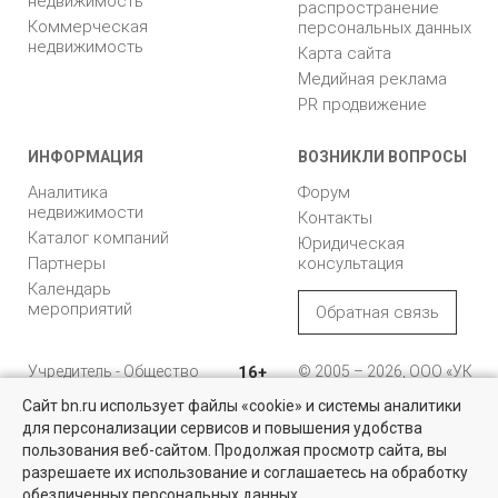
недвижимость
распространение
Коммерческая
персональных данных
недвижимость
Карта сайта
Медийная реклама
PR продвижение
ИНФОРМАЦИЯ
ВОЗНИКЛИ ВОПРОСЫ
Аналитика
Форум
недвижимости
Контакты
Каталог компаний
Юридическая
Партнеры
консультация
Календарь
мероприятий
Обратная связь
Учредитель - Общество
16+
© 2005 – 2026, ООО «УК
с ограниченной
«БН»
Сайт bn.ru использует файлы «cookie» и системы аналитики
ответственностью
"Управляющая
196105, Санкт-
для персонализации сервисов и повышения удобства
Квартиры на вторичном рынке
компания "Бюллетень
Петербург, пр. Юрия
пользования веб-сайтом. Продолжая просмотр сайта, вы
недвижимости"
Гагарина, 1
Более 10 тысяч квартир в Санкт-Петербурге и области от
разрешаете их использование и соглашаетесь на обработку
собственников и агентств недвижимости
обезличенных персональных данных.