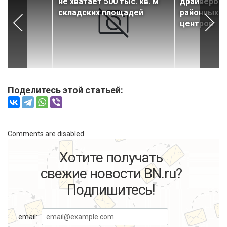
I
не хватает 500 тыс. кв. м
драйвером 
складских площадей
районных т
центров
Поделитесь этой статьей:
Comments are disabled
Хотите получать
свежие новости BN.ru?
Подпишитесь!
email: