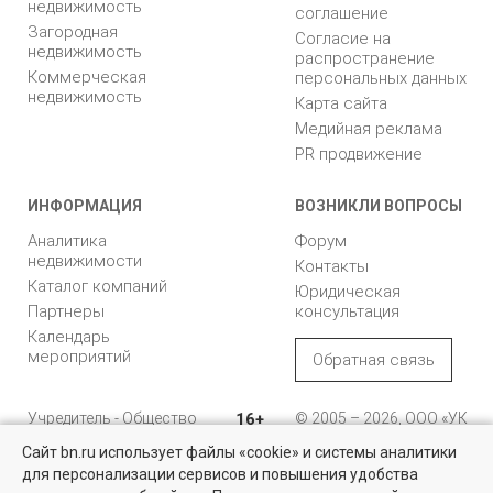
недвижимость
соглашение
Загородная
Согласие на
недвижимость
распространение
Коммерческая
персональных данных
недвижимость
Карта сайта
Медийная реклама
PR продвижение
ИНФОРМАЦИЯ
ВОЗНИКЛИ ВОПРОСЫ
Аналитика
Форум
недвижимости
Контакты
Каталог компаний
Юридическая
Партнеры
консультация
Календарь
мероприятий
Обратная связь
Учредитель - Общество
16+
© 2005 – 2026, ООО «УК
с ограниченной
«БН»
Сайт bn.ru использует файлы «cookie» и системы аналитики
ответственностью
"Управляющая
196105, Санкт-
для персонализации сервисов и повышения удобства
Недвижимость для бизнеса
компания "Бюллетень
Петербург, пр. Юрия